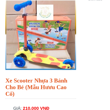
Xe Scooter Nhựa 3 Bánh
Cho Bé (Mẫu Hươu Cao
Cổ)
210.000 VNĐ
GIÁ: