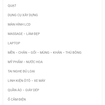
QUẠT
DỤNG CỤ XÂY DỰNG
MÀN HÌNH LCD
MASSAGE – LÀM ĐẸP
LAPTOP
MỀN – CHĂN – GỐI – MÙNG – KHĂN – THÚ BÔNG
MỸ PHẨM – NƯỚC HOA
TAI NGHE ĐỦ LOẠI
LINH KIỆN ÔTÔ – XE MÁY
QUẦN ÁO – GIÀY DÉP
Ổ CẮM ĐIỆN