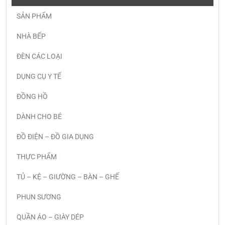
SẢN PHẨM
NHÀ BẾP
ĐÈN CÁC LOẠI
DỤNG CỤ Y TẾ
ĐỒNG HỒ
DÀNH CHO BÉ
ĐỒ ĐIỆN – ĐỒ GIA DỤNG
THỰC PHẨM
TỦ – KỆ – GIƯỜNG – BÀN – GHẾ
PHUN SƯƠNG
QUẦN ÁO – GIÀY DÉP