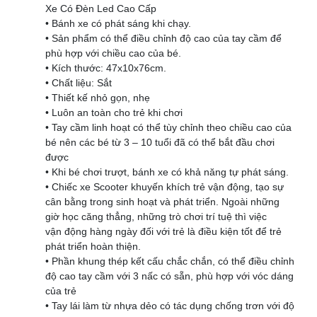
Xe Có Đèn Led Cao Cấp
• Bánh xe có phát sáng khi chạy.
• Sản phẩm có thể điều chỉnh độ cao của tay cầm để
phù hợp với chiều cao của bé.
• Kích thước: 47x10x76cm.
• Chất liệu: Sắt
• Thiết kế nhỏ gọn, nhẹ
• Luôn an toàn cho trẻ khi chơi
• Tay cầm linh hoạt có thể tùy chỉnh theo chiều cao của
bé nên các bé từ 3 – 10 tuổi đã có thể bắt đầu chơi
được
• Khi bé chơi trượt, bánh xe có khả năng tự phát sáng.
• Chiếc xe Scooter khuyến khích trẻ vận động, tạo sự
cân bằng trong sinh hoạt và phát triển. Ngoài những
giờ học căng thẳng, những trò chơi trí tuệ thì việc
vận động hàng ngày đối với trẻ là điều kiện tốt để trẻ
phát triển hoàn thiện.
• Phần khung thép kết cấu chắc chắn, có thể điều chỉnh
độ cao tay cầm với 3 nấc có sẵn, phù hợp với vóc dáng
của trẻ
• Tay lái làm từ nhựa dẻo có tác dụng chống trơn với độ