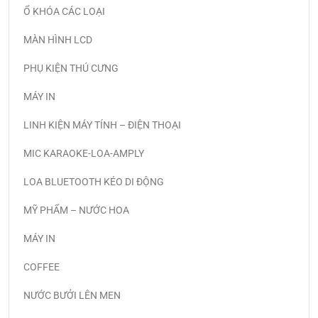
Ổ KHÓA CÁC LOẠI
MÀN HÌNH LCD
PHỤ KIỆN THÚ CƯNG
MÁY IN
LINH KIỆN MÁY TÍNH – ĐIỆN THOẠI
MIC KARAOKE-LOA-AMPLY
LOA BLUETOOTH KÉO DI ĐỘNG
MỸ PHẨM – NƯỚC HOA
MÁY IN
COFFEE
NƯỚC BƯỞI LÊN MEN