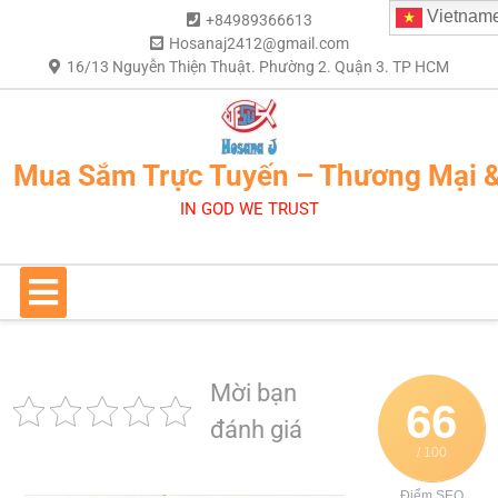
Vietnam
+84989366613
Hosanaj2412@gmail.com
16/13 Nguyễn Thiện Thuật. Phường 2. Quận 3. TP HCM
Mua Sắm Trực Tuyến – Thương Mại 
IN GOD WE TRUST
Mời bạn
66
đánh giá
/ 100
Điểm SEO