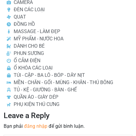
CAMERA
ĐÈN CÁC LOẠI
QUẠT
ĐỒNG HỒ
MASSAGE - LÀM ĐẸP
MỸ PHẨM - NƯỚC HOA
DÀNH CHO BÉ
PHUN SƯƠNG
Ổ CẮM ĐIỆN
Ổ KHÓA CÁC LOẠI
TÚI - CẶP - BA LÔ - BÓP - DÂY NỊT
MỀN - CHĂN - GỐI - MÙNG - KHĂN - THÚ BÔNG
TỦ - KỆ - GIƯỜNG - BÀN - GHẾ
QUẦN ÁO - GIÀY DÉP
PHỤ KIỆN THÚ CƯNG
Leave a Reply
Bạn phải
đăng nhập
để gửi bình luận.