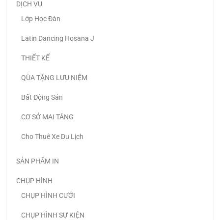
DỊCH VỤ
Lớp Học Đàn
Latin Dancing Hosana J
THIẾT KẾ
QÙA TẶNG LƯU NIỆM
Bất Động Sản
CƠ SỞ MAI TÁNG
Cho Thuê Xe Du Lịch
SẢN PHẨM IN
CHỤP HÌNH
CHỤP HÌNH CƯỚI
CHỤP HÌNH SỰ KIỆN