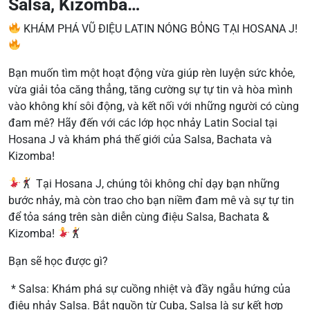
Salsa, Kizomba…
KHÁM PHÁ VŨ ĐIỆU LATIN NÓNG BỎNG TẠI HOSANA J!
Bạn muốn tìm một hoạt động vừa giúp rèn luyện sức khỏe,
vừa giải tỏa căng thẳng, tăng cường sự tự tin và hòa mình
vào không khí sôi động, và kết nối với những người có cùng
đam mê? Hãy đến với các lớp học nhảy Latin Social tại
Hosana J và khám phá thế giới của Salsa, Bachata và
Kizomba!
Tại Hosana J, chúng tôi không chỉ dạy bạn những
bước nhảy, mà còn trao cho bạn niềm đam mê và sự tự tin
để tỏa sáng trên sàn diễn cùng điệu Salsa, Bachata &
Kizomba!
Bạn sẽ học được gì?
* Salsa: Khám phá sự cuồng nhiệt và đầy ngẫu hứng của
điệu nhảy Salsa. Bắt nguồn từ Cuba, Salsa là sự kết hợp