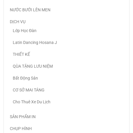
NƯỚC BƯỞI LÊN MEN
DỊCH VỤ
Lớp Học Đàn
Latin Dancing Hosana J
THIẾT KẾ
QÙA TẶNG LƯU NIỆM
Bất Động Sản
CƠ SỞ MAI TÁNG
Cho Thuê Xe Du Lịch
SẢN PHẨM IN
CHỤP HÌNH