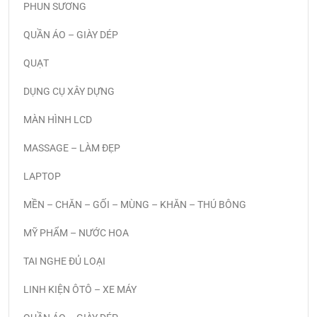
PHUN SƯƠNG
QUẦN ÁO – GIÀY DÉP
QUẠT
DỤNG CỤ XÂY DỰNG
MÀN HÌNH LCD
MASSAGE – LÀM ĐẸP
LAPTOP
MỀN – CHĂN – GỐI – MÙNG – KHĂN – THÚ BÔNG
MỸ PHẨM – NƯỚC HOA
TAI NGHE ĐỦ LOẠI
LINH KIỆN ÔTÔ – XE MÁY