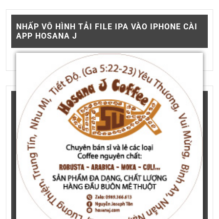
NHẤP VÔ HÌNH TẢI FILE IPA VÀO IPHONE CÀI
APP HOSANA J