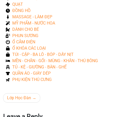
QUẠT
ĐỒNG HỒ
MASSAGE - LÀM ĐẸP
MỸ PHẨM - NƯỚC HOA
DÀNH CHO BÉ
PHUN SƯƠNG
Ổ CẮM ĐIỆN
Ổ KHÓA CÁC LOẠI
TÚI - CẶP - BA LÔ - BÓP - DÂY NỊT
MỀN - CHĂN - GỐI - MÙNG - KHĂN - THÚ BÔNG
TỦ - KỆ - GIƯỜNG - BÀN - GHẾ
QUẦN ÁO - GIÀY DÉP
PHỤ KIỆN THÚ CƯNG
Lớp Học Đàn
Leave a Reply