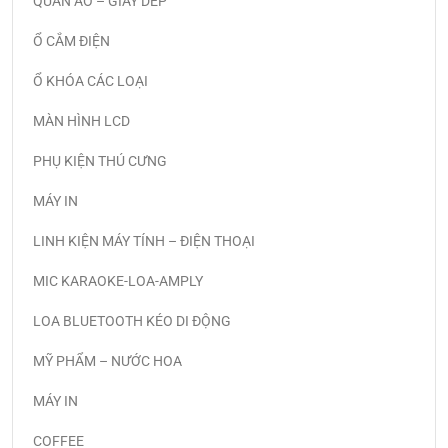
QUẦN ÁO – GIÀY DÉP
Ổ CẮM ĐIỆN
Ổ KHÓA CÁC LOẠI
MÀN HÌNH LCD
PHỤ KIỆN THÚ CƯNG
MÁY IN
LINH KIỆN MÁY TÍNH – ĐIỆN THOẠI
MIC KARAOKE-LOA-AMPLY
LOA BLUETOOTH KÉO DI ĐỘNG
MỸ PHẨM – NƯỚC HOA
MÁY IN
COFFEE