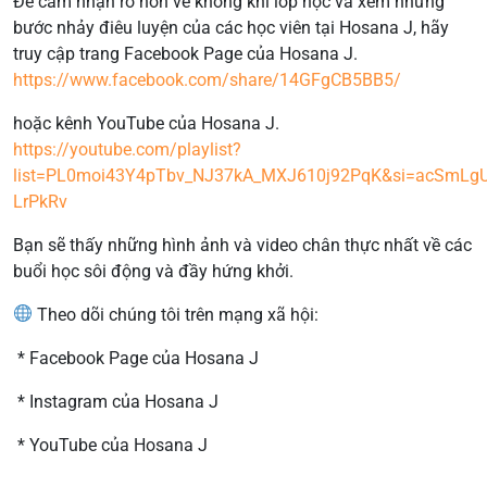
Để cảm nhận rõ hơn về không khí lớp học và xem những
bước nhảy điêu luyện của các học viên tại Hosana J, hãy
truy cập trang Facebook Page của Hosana J.
https://www.facebook.com/share/14GFgCB5BB5/
hoặc kênh YouTube của Hosana J.
https://youtube.com/playlist?
list=PL0moi43Y4pTbv_NJ37kA_MXJ610j92PqK&si=acSmLg
LrPkRv
Bạn sẽ thấy những hình ảnh và video chân thực nhất về các
buổi học sôi động và đầy hứng khởi.
Theo dõi chúng tôi trên mạng xã hội:
* Facebook Page của Hosana J
* Instagram của Hosana J
* YouTube của Hosana J