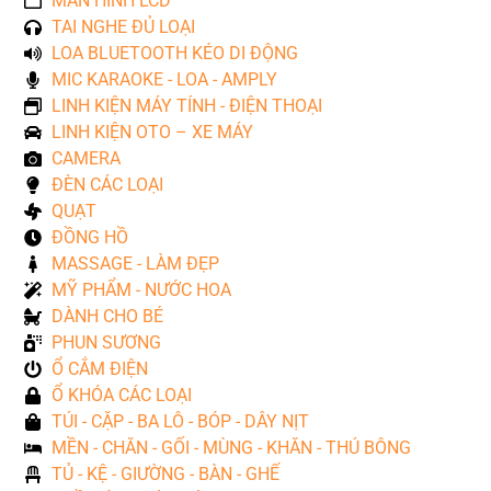
MÀN HÌNH LCD
TAI NGHE ĐỦ LOẠI
LOA BLUETOOTH KÉO DI ĐỘNG
MIC KARAOKE - LOA - AMPLY
LINH KIỆN MÁY TÍNH - ĐIỆN THOẠI
LINH KIỆN OTO – XE MÁY
CAMERA
ĐÈN CÁC LOẠI
QUẠT
ĐỒNG HỒ
MASSAGE - LÀM ĐẸP
MỸ PHẨM - NƯỚC HOA
DÀNH CHO BÉ
PHUN SƯƠNG
Ổ CẮM ĐIỆN
Ổ KHÓA CÁC LOẠI
TÚI - CẶP - BA LÔ - BÓP - DÂY NỊT
MỀN - CHĂN - GỐI - MÙNG - KHĂN - THÚ BÔNG
TỦ - KỆ - GIƯỜNG - BÀN - GHẾ