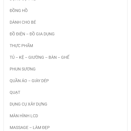
ĐỒNG HỒ
DÀNH CHO BÉ
ĐỒ ĐIỆN – ĐỒ GIA DỤNG
THỰC PHẨM
TỦ – KỆ – GIƯỜNG – BÀN – GHẾ
PHUN SƯƠNG
QUẦN ÁO – GIÀY DÉP
QUẠT
DỤNG CỤ XÂY DỰNG
MÀN HÌNH LCD
MASSAGE – LÀM ĐẸP