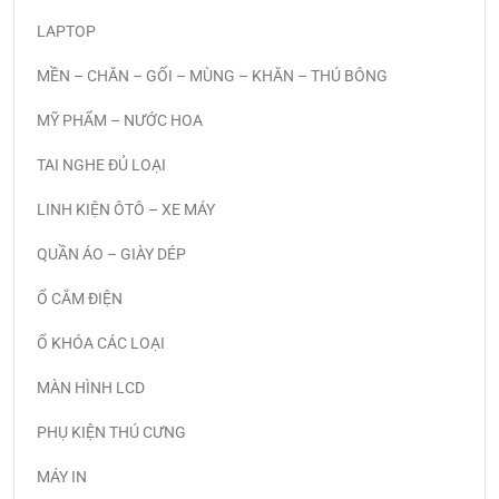
LAPTOP
MỀN – CHĂN – GỐI – MÙNG – KHĂN – THÚ BÔNG
MỸ PHẨM – NƯỚC HOA
TAI NGHE ĐỦ LOẠI
LINH KIỆN ÔTÔ – XE MÁY
QUẦN ÁO – GIÀY DÉP
Ổ CẮM ĐIỆN
Ổ KHÓA CÁC LOẠI
MÀN HÌNH LCD
PHỤ KIỆN THÚ CƯNG
MÁY IN