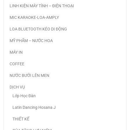
LINH KIỆN MÁY TÍNH – ĐIỆN THOẠI
MIC KARAOKE-LOA-AMPLY
LOA BLUETOOTH KÉO DI ĐỘNG
MỸ PHẨM – NƯỚC HOA
MÁY IN
COFFEE
NƯỚC BƯỞI LÊN MEN
DỊCH VỤ
Lớp Học Đàn
Latin Dancing Hosana J
THIẾT KẾ