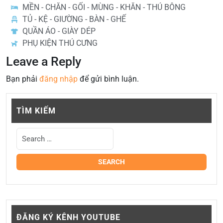
MỀN - CHĂN - GỐI - MÙNG - KHĂN - THÚ BÔNG
TỦ - KỆ - GIƯỜNG - BÀN - GHẾ
QUẦN ÁO - GIÀY DÉP
PHỤ KIỆN THÚ CƯNG
Leave a Reply
Bạn phải
đăng nhập
để gửi bình luận.
TÌM KIẾM
ĐĂNG KÝ KÊNH YOUTUBE