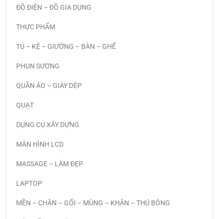
ĐỒ ĐIỆN – ĐỒ GIA DỤNG
THỰC PHẨM
TỦ – KỆ – GIƯỜNG – BÀN – GHẾ
PHUN SƯƠNG
QUẦN ÁO – GIÀY DÉP
QUẠT
DỤNG CỤ XÂY DỰNG
MÀN HÌNH LCD
MASSAGE – LÀM ĐẸP
LAPTOP
MỀN – CHĂN – GỐI – MÙNG – KHĂN – THÚ BÔNG