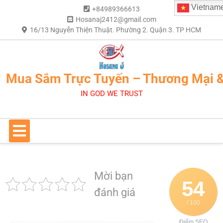
Vietnam
+84989366613
Hosanaj2412@gmail.com
16/13 Nguyễn Thiện Thuật. Phường 2. Quận 3. TP HCM
Mua Sắm Trực Tuyến – Thương Mại 
IN GOD WE TRUST
Mời bạn
54
đánh giá
/ 100
Điểm SEO