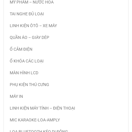
MỸ PHẨM – NƯỚC HOA
TAI NGHE ĐỦ LOẠI
LINH KIỆN ÔTÔ – XE MÁY
QUẦN ÁO – GIÀY DÉP
Ổ CẮM ĐIỆN
Ổ KHÓA CÁC LOẠI
MÀN HÌNH LCD
PHỤ KIỆN THÚ CƯNG
MÁY IN
LINH KIỆN MÁY TÍNH – ĐIỆN THOẠI
MIC KARAOKE-LOA-AMPLY
LOA BLUETOOTH KÉO DI ĐỘNG