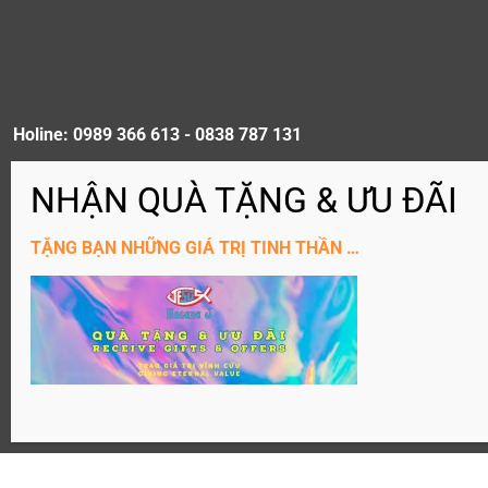
Holine: 0989 366 613 - 0838 787 131
ĐĂNG KÝ KÊNH YouTube
TẶNG BẠN NHỮNG GIÁ TRỊ TINH THẦN …
Website: Hosanaj.com thuộc bản quyền Joseph Tôn