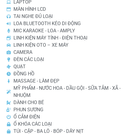
LAPTOP
MÀN HÌNH LCD
TAI NGHE ĐỦ LOẠI
LOA BLUETOOTH KÉO DI ĐỘNG
MIC KARAOKE - LOA - AMPLY
LINH KIỆN MÁY TÍNH - ĐIỆN THOẠI
LINH KIỆN OTO – XE MÁY
CAMERA
ĐÈN CÁC LOẠI
QUẠT
ĐỒNG HỒ
MASSAGE - LÀM ĐẸP
MỸ PHẨM - NƯỚC HOA - DẦU GỘI - SỮA TẮM - XÃ -
NHUỘM
DÀNH CHO BÉ
PHUN SƯƠNG
Ổ CẮM ĐIỆN
Ổ KHÓA CÁC LOẠI
TÚI - CẶP - BA LÔ - BÓP - DÂY NỊT