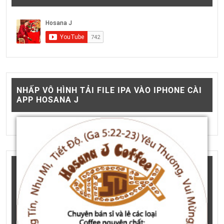
NHẤP VÔ HÌNH TẢI FILE IPA VÀO IPHONE CÀI
APP HOSANA J