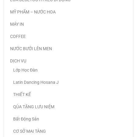
MỸ PHẨM – NƯỚC HOA
MÁY IN
COFFEE
NƯỚC BƯỞI LÊN MEN
DỊCH VỤ
Lớp Học Đàn
Latin Dancing Hosana J
THIẾT KẾ
QÙA TẶNG LƯU NIỆM
Bất Động Sản
CƠ SỞ MAI TÁNG