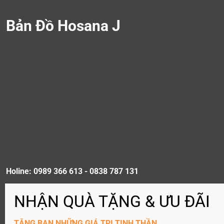
Bản Đồ Hosana J
Holine: 0989 366 613 - 0838 787 131
TẶNG BẠN NHỮNG GIÁ TRỊ TINH THẦN …