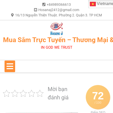
Vietnam
+84989366613
Hosanaj2412@gmail.com
16/13 Nguyễn Thiện Thuật. Phường 2. Quận 3. TP HCM
Mua Sắm Trực Tuyến – Thương Mại 
IN GOD WE TRUST
Mời bạn
72
đánh giá
/ 100
Điểm SEO