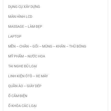
DỤNG CỤ XÂY DỰNG
MÀN HÌNH LCD
MASSAGE – LÀM ĐẸP
LAPTOP
MỀN – CHĂN – GỐI – MÙNG – KHĂN – THÚ BÔNG
MỸ PHẨM – NƯỚC HOA
TAI NGHE ĐỦ LOẠI
LINH KIỆN ÔTÔ – XE MÁY
QUẦN ÁO – GIÀY DÉP
Ổ CẮM ĐIỆN
Ổ KHÓA CÁC LOẠI