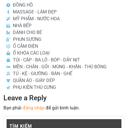
ĐỒNG HỒ
MASSAGE - LÀM ĐẸP
MỸ PHẨM - NƯỚC HOA
NHÀ BẾP
DÀNH CHO BÉ
PHUN SƯƠNG
Ổ CẮM ĐIỆN
Ổ KHÓA CÁC LOẠI
TÚI - CẶP - BA LÔ - BÓP - DÂY NỊT
MỀN - CHĂN - GỐI - MÙNG - KHĂN - THÚ BÔNG
TỦ - KỆ - GIƯỜNG - BÀN - GHẾ
QUẦN ÁO - GIÀY DÉP
PHỤ KIỆN THÚ CƯNG
Leave a Reply
Bạn phải
đăng nhập
để gửi bình luận.
TÌM KIẾM