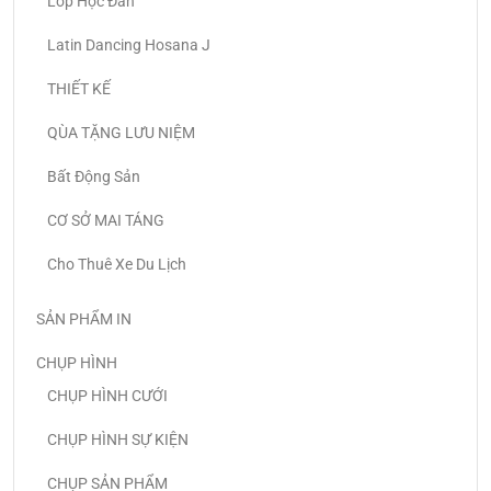
Lớp Học Đàn
Latin Dancing Hosana J
THIẾT KẾ
QÙA TẶNG LƯU NIỆM
Bất Động Sản
CƠ SỞ MAI TÁNG
Cho Thuê Xe Du Lịch
SẢN PHẨM IN
CHỤP HÌNH
CHỤP HÌNH CƯỚI
CHỤP HÌNH SỰ KIỆN
CHỤP SẢN PHẨM