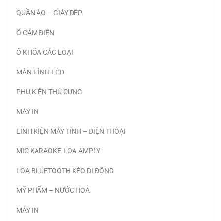
QUẦN ÁO – GIÀY DÉP
Ổ CẮM ĐIỆN
Ổ KHÓA CÁC LOẠI
MÀN HÌNH LCD
PHỤ KIỆN THÚ CƯNG
MÁY IN
LINH KIỆN MÁY TÍNH – ĐIỆN THOẠI
MIC KARAOKE-LOA-AMPLY
LOA BLUETOOTH KÉO DI ĐỘNG
MỸ PHẨM – NƯỚC HOA
MÁY IN