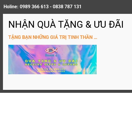
Holine: 0989 366 613 - 0838 787 131
ĐĂNG KÝ KÊNH YouTube
TẶNG BẠN NHỮNG GIÁ TRỊ TINH THẦN …
Website: Hosanaj.com thuộc bản quyền Joseph Tôn