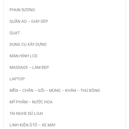
PHUN SƯƠNG
QUẦN ÁO – GIÀY DÉP
QUẠT
DỤNG CỤ XÂY DỰNG
MÀN HÌNH LCD
MASSAGE – LÀM ĐẸP
LAPTOP
MỀN – CHĂN – GỐI – MÙNG – KHĂN – THÚ BÔNG
MỸ PHẨM – NƯỚC HOA
TAI NGHE ĐỦ LOẠI
LINH KIỆN ÔTÔ – XE MÁY