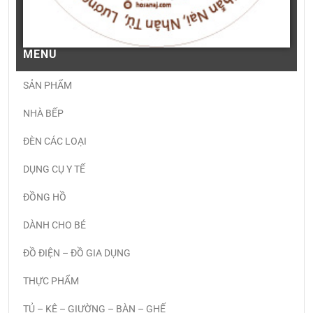
MENU
SẢN PHẨM
NHÀ BẾP
ĐÈN CÁC LOẠI
DỤNG CỤ Y TẾ
ĐỒNG HỒ
DÀNH CHO BÉ
ĐỒ ĐIỆN – ĐỒ GIA DỤNG
THỰC PHẨM
TỦ – KỆ – GIƯỜNG – BÀN – GHẾ