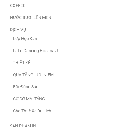
COFFEE
NƯỚC BƯỞI LÊN MEN
DỊCH VỤ
Lớp Học Đàn
Latin Dancing Hosana J
THIẾT KẾ
QÙA TẶNG LƯU NIỆM
Bất Động Sản
CƠ SỞ MAI TÁNG
Cho Thuê Xe Du Lịch
SẢN PHẨM IN