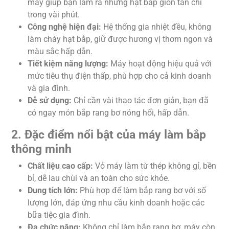
máy giúp bạn làm ra những hạt bắp giòn tan chỉ
trong vài phút.
Công nghệ hiện đại:
Hệ thống gia nhiệt đều, không
làm cháy hạt bắp, giữ được hương vị thơm ngon và
màu sắc hấp dẫn.
Tiết kiệm năng lượng:
Máy hoạt động hiệu quả với
mức tiêu thụ điện thấp, phù hợp cho cả kinh doanh
và gia đình.
Dễ sử dụng:
Chỉ cần vài thao tác đơn giản, bạn đã
có ngay món bắp rang bơ nóng hổi, hấp dẫn.
2. Đặc điểm nổi bật của máy làm bắp
thông minh
Chất liệu cao cấp:
Vỏ máy làm từ thép không gỉ, bền
bỉ, dễ lau chùi và an toàn cho sức khỏe.
Dung tích lớn:
Phù hợp để làm bắp rang bơ với số
lượng lớn, đáp ứng nhu cầu kinh doanh hoặc các
bữa tiệc gia đình.
Đa chức năng:
Không chỉ làm bắp rang bơ, máy còn