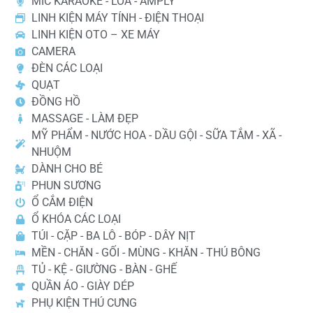
MIC KARAOKE - LOA - AMPLY
LINH KIỆN MÁY TÍNH - ĐIỆN THOẠI
LINH KIỆN OTO – XE MÁY
CAMERA
ĐÈN CÁC LOẠI
QUẠT
ĐỒNG HỒ
MASSAGE - LÀM ĐẸP
MỸ PHẨM - NƯỚC HOA - DẦU GỘI - SỮA TẮM - XÃ -
NHUỘM
DÀNH CHO BÉ
PHUN SƯƠNG
Ổ CẮM ĐIỆN
Ổ KHÓA CÁC LOẠI
TÚI - CẶP - BA LÔ - BÓP - DÂY NỊT
MỀN - CHĂN - GỐI - MÙNG - KHĂN - THÚ BÔNG
TỦ - KỆ - GIƯỜNG - BÀN - GHẾ
QUẦN ÁO - GIÀY DÉP
PHỤ KIỆN THÚ CƯNG