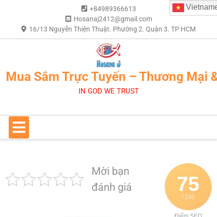
Vietnam
+84989366613
Hosanaj2412@gmail.com
16/13 Nguyễn Thiện Thuật. Phường 2. Quận 3. TP HCM
Mua Sắm Trực Tuyến – Thương Mại 
IN GOD WE TRUST
Mời bạn
75
đánh giá
/ 100
Điểm SEO