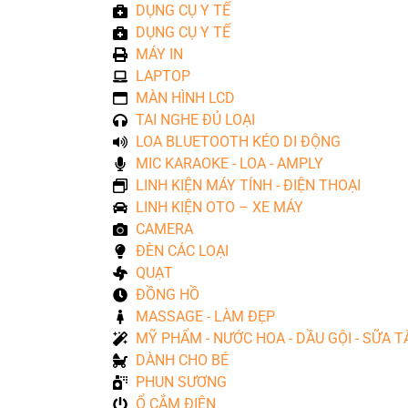
DỤNG CỤ Y TẾ
DỤNG CỤ Y TẾ
MÁY IN
LAPTOP
MÀN HÌNH LCD
TAI NGHE ĐỦ LOẠI
LOA BLUETOOTH KÉO DI ĐỘNG
MIC KARAOKE - LOA - AMPLY
LINH KIỆN MÁY TÍNH - ĐIỆN THOẠI
LINH KIỆN OTO – XE MÁY
CAMERA
ĐÈN CÁC LOẠI
QUẠT
ĐỒNG HỒ
MASSAGE - LÀM ĐẸP
MỸ PHẨM - NƯỚC HOA - DẦU GỘI - SỮA T
DÀNH CHO BÉ
PHUN SƯƠNG
Ổ CẮM ĐIỆN