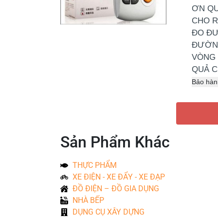
ƠN QU
CHO R
ĐO ĐƯ
ĐƯỜN
VÒNG 
QUẢ C
Bảo hàn
Sản Phẩm Khác
THỰC PHẨM
XE ĐIỆN - XE ĐẨY - XE ĐẠP
ĐỒ ĐIỆN – ĐỒ GIA DỤNG
NHÀ BẾP
DỤNG CỤ XÂY DỰNG