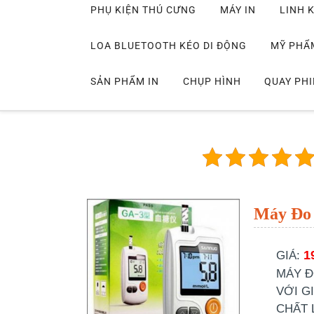
PHỤ KIỆN THÚ CƯNG
MÁY IN
LINH K
LOA BLUETOOTH KÉO DI ĐỘNG
MỸ PHẨ
SẢN PHẨM IN
CHỤP HÌNH
QUAY PH
Máy Đo
1
GIÁ:
MÁY Đ
VỚI G
CHẤT 