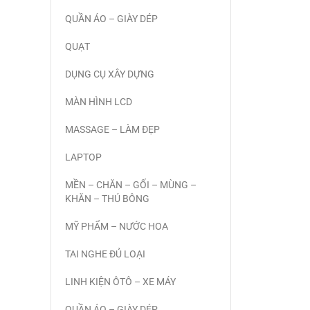
QUẦN ÁO – GIÀY DÉP
QUẠT
DỤNG CỤ XÂY DỰNG
MÀN HÌNH LCD
MASSAGE – LÀM ĐẸP
LAPTOP
MỀN – CHĂN – GỐI – MÙNG –
KHĂN – THÚ BÔNG
MỸ PHẨM – NƯỚC HOA
TAI NGHE ĐỦ LOẠI
LINH KIỆN ÔTÔ – XE MÁY
QUẦN ÁO – GIÀY DÉP