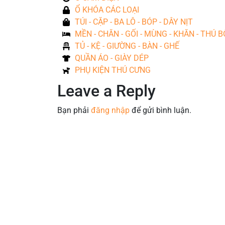
Ổ KHÓA CÁC LOẠI
TÚI - CẶP - BA LÔ - BÓP - DÂY NỊT
MỀN - CHĂN - GỐI - MÙNG - KHĂN - THÚ 
TỦ - KỆ - GIƯỜNG - BÀN - GHẾ
QUẦN ÁO - GIÀY DÉP
PHỤ KIỆN THÚ CƯNG
Leave a Reply
Bạn phải
đăng nhập
để gửi bình luận.