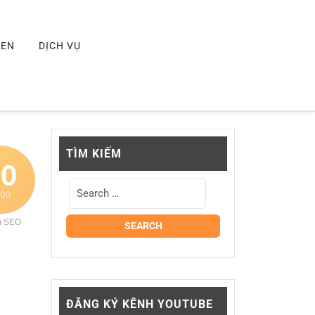
MEN
DỊCH VỤ
TÌM KIẾM
70
100
m SEO
ĐĂNG KÝ KÊNH YOUTUBE