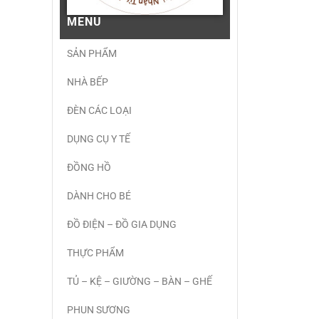
MENU
SẢN PHẨM
NHÀ BẾP
ĐÈN CÁC LOẠI
DỤNG CỤ Y TẾ
ĐỒNG HỒ
DÀNH CHO BÉ
ĐỒ ĐIỆN – ĐỒ GIA DỤNG
THỰC PHẨM
TỦ – KỆ – GIƯỜNG – BÀN – GHẾ
PHUN SƯƠNG