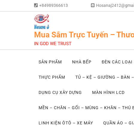
+84989366613
Hosanaj2412@gmai
Mua Sắm Trực Tuyến – Thươ
IN GOD WE TRUST
SẢN PHẨM
NHÀ BẾP
ĐÈN CÁC LOẠI
THỰC PHẨM
TỦ – KỆ – GIƯỜNG – BÀN 
DỤNG CỤ XÂY DỰNG
MÀN HÌNH LCD
MỀN – CHĂN – GỐI – MÙNG – KHĂN – THÚ
LINH KIỆN ÔTÔ – XE MÁY
QUẦN ÁO – GI