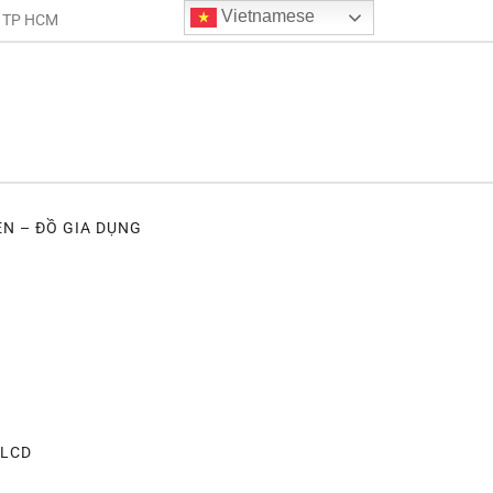
Vietnamese
. TP HCM
ỆN – ĐỒ GIA DỤNG
 LCD