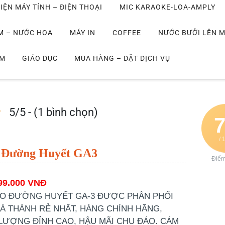
IỆN MÁY TÍNH – ĐIỆN THOẠI
MIC KARAOKE-LOA-AMPLY
M – NƯỚC HOA
MÁY IN
COFFEE
NƯỚC BƯỞI LÊN 
IM
GIÁO DỤC
MUA HÀNG – ĐẶT DỊCH VỤ
5/5 - (1 bình chọn)
/ 
 Đường Huyết GA3
Điể
99.000 VNĐ
O ĐƯỜNG HUYẾT GA-3 ĐƯỢC PHÂN PHỐI
IÁ THÀNH RẺ NHẤT, HÀNG CHÍNH HÃNG,
LƯỢNG ĐỈNH CAO, HẬU MÃI CHU ĐÁO. CÁM