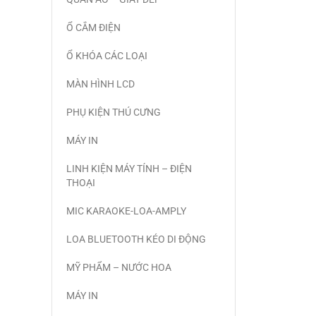
Ổ CẮM ĐIỆN
Ổ KHÓA CÁC LOẠI
MÀN HÌNH LCD
PHỤ KIỆN THÚ CƯNG
MÁY IN
LINH KIỆN MÁY TÍNH – ĐIỆN
THOẠI
MIC KARAOKE-LOA-AMPLY
LOA BLUETOOTH KÉO DI ĐỘNG
MỸ PHẨM – NƯỚC HOA
MÁY IN