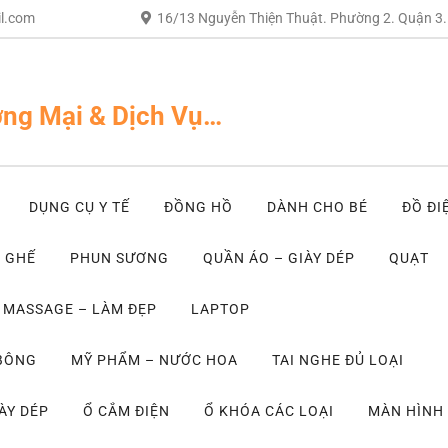
l.com
16/13 Nguyễn Thiện Thuật. Phường 2. Quận 3
ng Mại & Dịch Vụ…
DỤNG CỤ Y TẾ
ĐỒNG HỒ
DÀNH CHO BÉ
ĐỒ ĐI
– GHẾ
PHUN SƯƠNG
QUẦN ÁO – GIÀY DÉP
QUẠT
MASSAGE – LÀM ĐẸP
LAPTOP
 BÔNG
MỸ PHẨM – NƯỚC HOA
TAI NGHE ĐỦ LOẠI
ÀY DÉP
Ổ CẮM ĐIỆN
Ổ KHÓA CÁC LOẠI
MÀN HÌNH