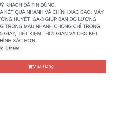
Ý KHÁCH ĐÃ TIN DÙNG.
A KẾT QUẢ NHANH VÀ CHÍNH XÁC CAO: MÁY
ỜNG HUYẾT GA-3 GIÚP BẠN ĐO LƯỢNG
G TRONG MÁU NHANH CHÓNG CHỈ TRONG
5 GIÂY, TIẾT KIỆM THỜI GIAN VÀ CHO KẾT
HÍNH XÁC HƠN.
h:
1 tháng
Mua Hàng