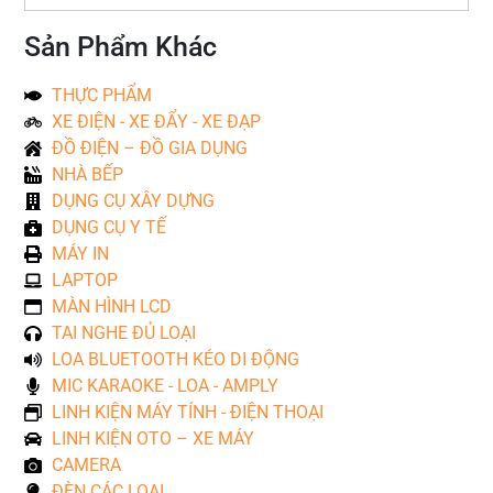
Sản Phẩm Khác
THỰC PHẨM
XE ĐIỆN - XE ĐẨY - XE ĐẠP
ĐỒ ĐIỆN – ĐỒ GIA DỤNG
NHÀ BẾP
DỤNG CỤ XÂY DỰNG
DỤNG CỤ Y TẾ
MÁY IN
LAPTOP
MÀN HÌNH LCD
TAI NGHE ĐỦ LOẠI
LOA BLUETOOTH KÉO DI ĐỘNG
MIC KARAOKE - LOA - AMPLY
LINH KIỆN MÁY TÍNH - ĐIỆN THOẠI
LINH KIỆN OTO – XE MÁY
CAMERA
ĐÈN CÁC LOẠI