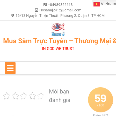
Vietnam
+84989366613
Hosanaj2412@gmail.com
16/13 Nguyễn Thiện Thuật. Phường 2. Quận 3. TP HCM
Mua Sắm Trực Tuyến – Thương Mại 
IN GOD WE TRUST
Mời bạn
59
đánh giá
/ 100
Điểm SEO