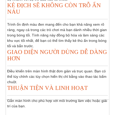
KẺ ĐỊCH SẼ KHÔNG CÒN TRỖ ẨN
NÁU
Trình ổn định màu đen mang đến cho bạn khả năng xem rõ
ràng, ngay cả trong các trò chơi mà bạn dành nhiều thời gian
trong bóng tối. Tính năng này đồng bộ hóa và làm sáng các
khu vực tối nhất, để bạn có thể tìm thấy kẻ thù ẩn trong bóng
tối và bắn trước.
GIAO DIỆN NGƯỜI DÙNG DỄ DÀNG
HƠN
Điều khiển trên màn hình thật đơn giản và trực quan. Bạn có
thể tùy chỉnh các tùy chọn hiển thị chỉ bằng vào thao tác bấm
chuột.
THUẬN TIỆN VÀ LINH HOẠT
Gắn màn hình cho phù hợp với môi trường làm việc hoặc giải
trí của bạn.