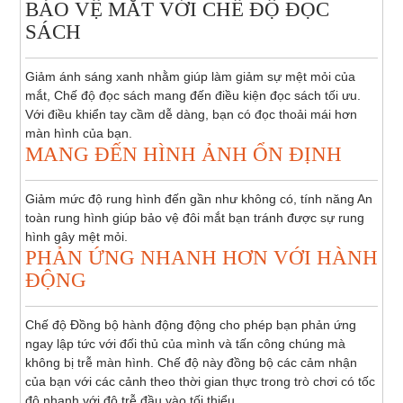
BẢO VỆ MẮT VỚI CHẾ ĐỘ ĐỌC
SÁCH
Giảm ánh sáng xanh nhằm giúp làm giảm sự mệt mỏi của
mắt, Chế độ đọc sách mang đến điều kiện đọc sách tối ưu.
Với điều khiển tay cầm dễ dàng, bạn có đọc thoải mái hơn
màn hình của bạn.
MANG ĐẾN HÌNH ẢNH ỔN ĐỊNH
Giảm mức độ rung hình đến gần như không có, tính năng An
toàn rung hình giúp bảo vệ đôi mắt bạn tránh được sự rung
hình gây mệt mỏi.
PHẢN ỨNG NHANH HƠN VỚI HÀNH
ĐỘNG
Chế độ Đồng bộ hành động động cho phép bạn phản ứng
ngay lập tức với đối thủ của mình và tấn công chúng mà
không bị trễ màn hình. Chế độ này đồng bộ các cảm nhận
của bạn với các cảnh theo thời gian thực trong trò chơi có tốc
độ nhanh với độ trễ đầu vào tối thiểu.