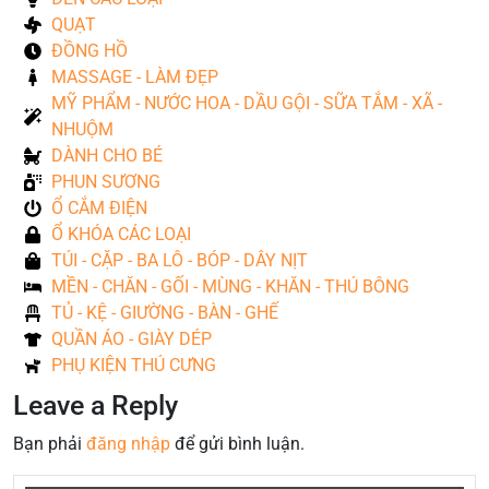
QUẠT
ĐỒNG HỒ
MASSAGE - LÀM ĐẸP
MỸ PHẨM - NƯỚC HOA - DẦU GỘI - SỮA TẮM - XÃ -
NHUỘM
DÀNH CHO BÉ
PHUN SƯƠNG
Ổ CẮM ĐIỆN
Ổ KHÓA CÁC LOẠI
TÚI - CẶP - BA LÔ - BÓP - DÂY NỊT
MỀN - CHĂN - GỐI - MÙNG - KHĂN - THÚ BÔNG
TỦ - KỆ - GIƯỜNG - BÀN - GHẾ
QUẦN ÁO - GIÀY DÉP
PHỤ KIỆN THÚ CƯNG
Leave a Reply
Bạn phải
đăng nhập
để gửi bình luận.