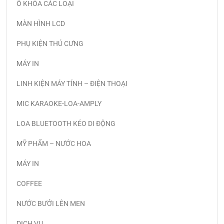
Ổ KHÓA CÁC LOẠI
MÀN HÌNH LCD
PHỤ KIỆN THÚ CƯNG
MÁY IN
LINH KIỆN MÁY TÍNH – ĐIỆN THOẠI
MIC KARAOKE-LOA-AMPLY
LOA BLUETOOTH KÉO DI ĐỘNG
MỸ PHẨM – NƯỚC HOA
MÁY IN
COFFEE
NƯỚC BƯỞI LÊN MEN
DỊCH VỤ