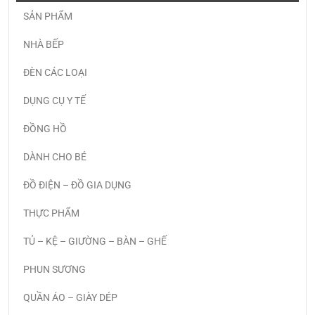
SẢN PHẨM
NHÀ BẾP
ĐÈN CÁC LOẠI
DỤNG CỤ Y TẾ
ĐỒNG HỒ
DÀNH CHO BÉ
ĐỒ ĐIỆN – ĐỒ GIA DỤNG
THỰC PHẨM
TỦ – KỆ – GIƯỜNG – BÀN – GHẾ
PHUN SƯƠNG
QUẦN ÁO – GIÀY DÉP