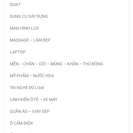
QUẠT
DỤNG CỤ XÂY DỰNG
MÀN HÌNH LCD
MASSAGE – LÀM ĐẸP
LAPTOP
MỀN – CHĂN – GỐI – MÙNG – KHĂN – THÚ BÔNG
MỸ PHẨM – NƯỚC HOA
TAI NGHE ĐỦ LOẠI
LINH KIỆN ÔTÔ – XE MÁY
QUẦN ÁO – GIÀY DÉP
Ổ CẮM ĐIỆN