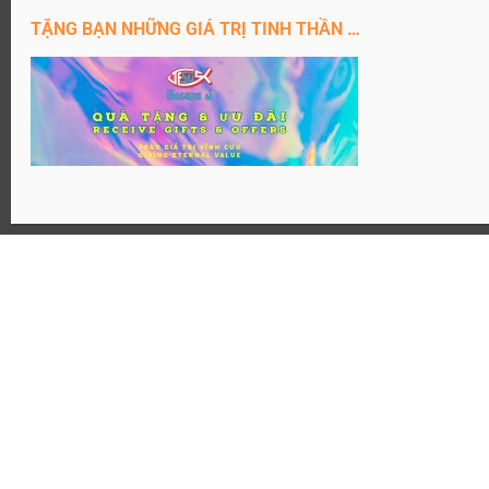
ĐĂNG KÝ KÊNH YouTube
TẶNG BẠN NHỮNG GIÁ TRỊ TINH THẦN …
Website: Hosanaj.com thuộc bản quyền Joseph Tôn