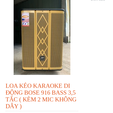
LOA KÉO KARAOKE DI
ĐỘNG BOSE 916 BASS 3,5
TẤC ( KÈM 2 MIC KHÔNG
DÂY )