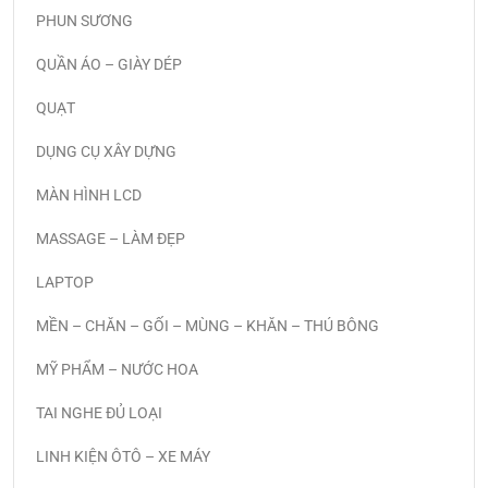
PHUN SƯƠNG
QUẦN ÁO – GIÀY DÉP
QUẠT
DỤNG CỤ XÂY DỰNG
MÀN HÌNH LCD
MASSAGE – LÀM ĐẸP
LAPTOP
MỀN – CHĂN – GỐI – MÙNG – KHĂN – THÚ BÔNG
MỸ PHẨM – NƯỚC HOA
TAI NGHE ĐỦ LOẠI
LINH KIỆN ÔTÔ – XE MÁY