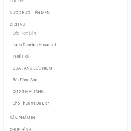
COFFEE
NƯỚC BƯỞI LÊN MEN
DỊCH VỤ
Lớp Học Đàn
Latin Dancing Hosana J
THIẾT KẾ
QÙA TẶNG LƯU NIỆM
Bất Động Sản
CƠ SỞ MAI TÁNG
Cho Thuê Xe Du Lịch
SẢN PHẨM IN
CHỤP HÌNH