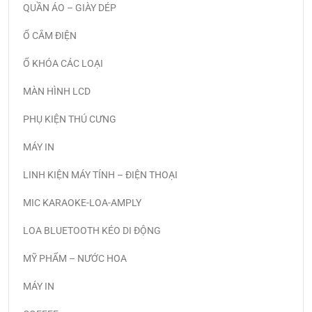
QUẦN ÁO – GIÀY DÉP
Ổ CẮM ĐIỆN
Ổ KHÓA CÁC LOẠI
MÀN HÌNH LCD
PHỤ KIỆN THÚ CƯNG
MÁY IN
LINH KIỆN MÁY TÍNH – ĐIỆN THOẠI
MIC KARAOKE-LOA-AMPLY
LOA BLUETOOTH KÉO DI ĐỘNG
MỸ PHẨM – NƯỚC HOA
MÁY IN