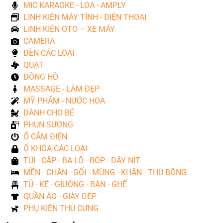
MIC KARAOKE - LOA - AMPLY
LINH KIỆN MÁY TÍNH - ĐIỆN THOẠI
LINH KIỆN OTO – XE MÁY
CAMERA
ĐÈN CÁC LOẠI
QUẠT
ĐỒNG HỒ
MASSAGE - LÀM ĐẸP
MỸ PHẨM - NƯỚC HOA
DÀNH CHO BÉ
PHUN SƯƠNG
Ổ CẮM ĐIỆN
Ổ KHÓA CÁC LOẠI
TÚI - CẶP - BA LÔ - BÓP - DÂY NỊT
MỀN - CHĂN - GỐI - MÙNG - KHĂN - THÚ BÔNG
TỦ - KỆ - GIƯỜNG - BÀN - GHẾ
QUẦN ÁO - GIÀY DÉP
PHỤ KIỆN THÚ CƯNG