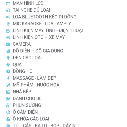
MÀN HÌNH LCD
TAI NGHE ĐỦ LOẠI
LOA BLUETOOTH KÉO DI ĐỘNG
MIC KARAOKE - LOA - AMPLY
LINH KIỆN MÁY TÍNH - ĐIỆN THOẠI
LINH KIỆN OTO – XE MÁY
CAMERA
ĐỒ ĐIỆN – ĐỒ GIA DỤNG
ĐÈN CÁC LOẠI
QUẠT
ĐỒNG HỒ
MASSAGE - LÀM ĐẸP
MỸ PHẨM - NƯỚC HOA
NHÀ BẾP
DÀNH CHO BÉ
PHUN SƯƠNG
Ổ CẮM ĐIỆN
Ổ KHÓA CÁC LOẠI
TÚI - CẶP - BA LÔ - BÓP - DÂY NỊT