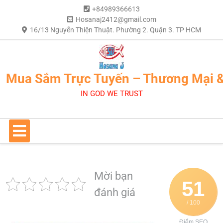
+84989366613
Hosanaj2412@gmail.com
16/13 Nguyễn Thiện Thuật. Phường 2. Quận 3. TP HCM
Mua Sắm Trực Tuyến – Thương Mại 
IN GOD WE TRUST
Mời bạn
51
đánh giá
/ 100
Điểm SEO