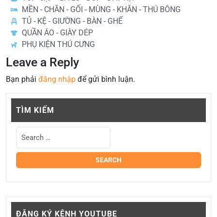
MỀN - CHĂN - GỐI - MÙNG - KHĂN - THÚ BÔNG
TỦ - KỆ - GIƯỜNG - BÀN - GHẾ
QUẦN ÁO - GIÀY DÉP
PHỤ KIỆN THÚ CƯNG
Leave a Reply
Bạn phải
đăng nhập
để gửi bình luận.
TÌM KIẾM
ĐĂNG KÝ KÊNH YOUTUBE