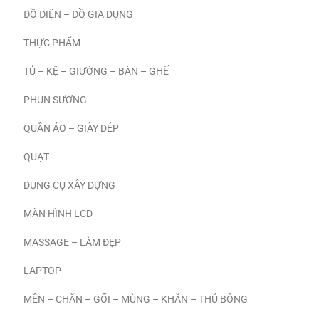
ĐỒ ĐIỆN – ĐỒ GIA DỤNG
THỰC PHẨM
TỦ – KỆ – GIƯỜNG – BÀN – GHẾ
PHUN SƯƠNG
QUẦN ÁO – GIÀY DÉP
QUẠT
DỤNG CỤ XÂY DỰNG
MÀN HÌNH LCD
MASSAGE – LÀM ĐẸP
LAPTOP
MỀN – CHĂN – GỐI – MÙNG – KHĂN – THÚ BÔNG