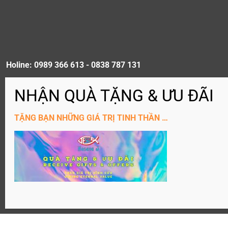
Holine: 0989 366 613 - 0838 787 131
ĐĂNG KÝ KÊNH YouTube
TẶNG BẠN NHỮNG GIÁ TRỊ TINH THẦN …
Website: Hosanaj.com thuộc bản quyền Joseph Tôn