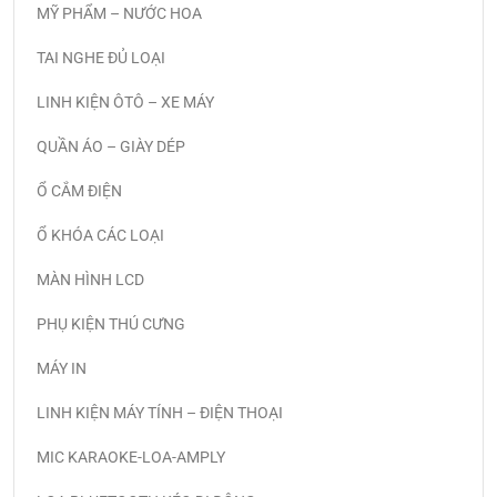
MỸ PHẨM – NƯỚC HOA
TAI NGHE ĐỦ LOẠI
LINH KIỆN ÔTÔ – XE MÁY
QUẦN ÁO – GIÀY DÉP
Ổ CẮM ĐIỆN
Ổ KHÓA CÁC LOẠI
MÀN HÌNH LCD
PHỤ KIỆN THÚ CƯNG
MÁY IN
LINH KIỆN MÁY TÍNH – ĐIỆN THOẠI
MIC KARAOKE-LOA-AMPLY