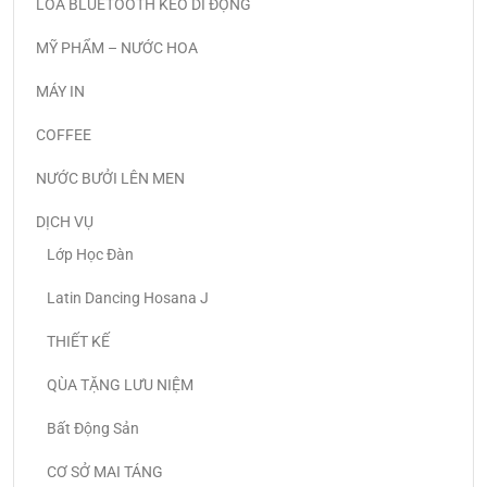
LOA BLUETOOTH KÉO DI ĐỘNG
MỸ PHẨM – NƯỚC HOA
MÁY IN
COFFEE
NƯỚC BƯỞI LÊN MEN
DỊCH VỤ
Lớp Học Đàn
Latin Dancing Hosana J
THIẾT KẾ
QÙA TẶNG LƯU NIỆM
Bất Động Sản
CƠ SỞ MAI TÁNG