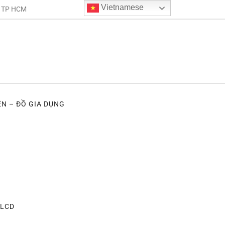
Vietnamese
. TP HCM
ỆN – ĐỒ GIA DỤNG
 LCD