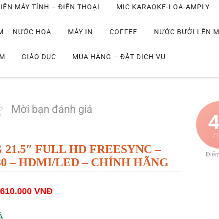
IỆN MÁY TÍNH – ĐIỆN THOẠI
MIC KARAOKE-LOA-AMPLY
M – NƯỚC HOA
MÁY IN
COFFEE
NƯỚC BƯỞI LÊN 
IM
GIÁO DỤC
MUA HÀNG – ĐẶT DỊCH VỤ
Mời bạn đánh giá
/ 
 21.5″ FULL HD FREESYNC –
Điể
0 – HDMI/LED – CHÍNH HÃNG
.610.000 VNĐ
Ả