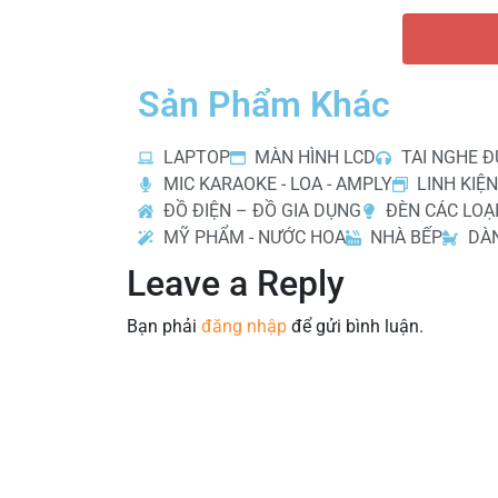
Sản Phẩm Khác
LAPTOP
MÀN HÌNH LCD
TAI NGHE Đ
MIC KARAOKE - LOA - AMPLY
LINH KIỆN
ĐỒ ĐIỆN – ĐỒ GIA DỤNG
ĐÈN CÁC LOẠ
MỸ PHẨM - NƯỚC HOA
NHÀ BẾP
DÀ
Leave a Reply
Bạn phải
đăng nhập
để gửi bình luận.