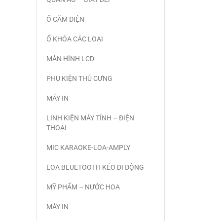
Ổ CẮM ĐIỆN
Ổ KHÓA CÁC LOẠI
MÀN HÌNH LCD
PHỤ KIỆN THÚ CƯNG
MÁY IN
LINH KIỆN MÁY TÍNH – ĐIỆN
THOẠI
MIC KARAOKE-LOA-AMPLY
LOA BLUETOOTH KÉO DI ĐỘNG
MỸ PHẨM – NƯỚC HOA
MÁY IN