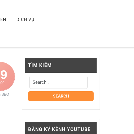
MEN
DỊCH VỤ
TÌM KIẾM
49
100
m SEO
ĐĂNG KÝ KÊNH YOUTUBE