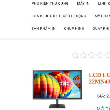
PHỤ KIỆN THÚ CƯNG
MÁY IN
LINH K
LOA BLUETOOTH KÉO DI ĐỘNG
MỸ PHẨ
SẢN PHẨM IN
CHỤP HÌNH
QUAY PH
LCD LG
22MN43
2
GIÁ:
MÔ T