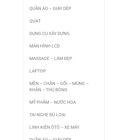
QUẦN ÁO – GIÀY DÉP
QUẠT
DỤNG CỤ XÂY DỰNG
MÀN HÌNH LCD
MASSAGE – LÀM ĐẸP
LAPTOP
MỀN – CHĂN – GỐI – MÙNG –
KHĂN – THÚ BÔNG
MỸ PHẨM – NƯỚC HOA
TAI NGHE ĐỦ LOẠI
LINH KIỆN ÔTÔ – XE MÁY
QUẦN ÁO – GIÀY DÉP