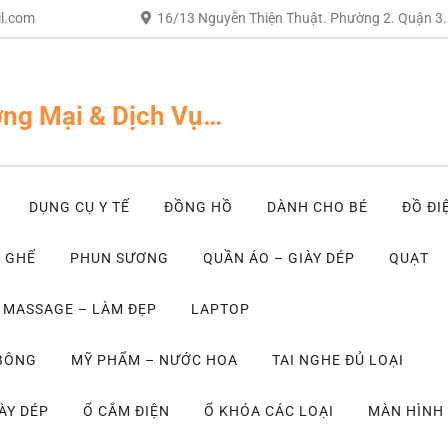
l.com
16/13 Nguyễn Thiện Thuật. Phường 2. Quận 3
ng Mại & Dịch Vụ…
DỤNG CỤ Y TẾ
ĐỒNG HỒ
DÀNH CHO BÉ
ĐỒ ĐI
– GHẾ
PHUN SƯƠNG
QUẦN ÁO – GIÀY DÉP
QUẠT
MASSAGE – LÀM ĐẸP
LAPTOP
 BÔNG
MỸ PHẨM – NƯỚC HOA
TAI NGHE ĐỦ LOẠI
ÀY DÉP
Ổ CẮM ĐIỆN
Ổ KHÓA CÁC LOẠI
MÀN HÌNH