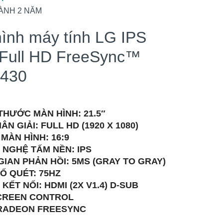
ÀNH 2 NĂM
ình máy tính LG IPS
 Full HD FreeSync™
430
THƯỚC MÀN HÌNH: 21.5″
ÂN GIẢI: FULL HD (1920 X 1080)
 MÀN HÌNH: 16:9
 NGHỆ TẤM NỀN: IPS
GIAN PHẢN HỒI: 5MS (GRAY TO GRAY)
Ố QUÉT: 75HZ
KẾT NỐI: HDMI (2X V1.4) D-SUB
CREEN CONTROL
RADEON FREESYNC