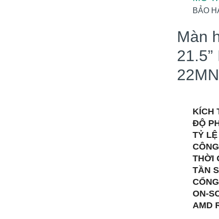
BẢO H
Màn h
21.5”
22MN
KÍCH 
ĐỘ PH
TỶ LỆ
CÔNG
THỜI 
TẦN S
CỔNG 
ON-S
AMD 