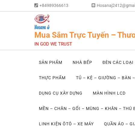
+84989366613
Hosanaj2412@gmai
Mua Sắm Trực Tuyến – Thươ
IN GOD WE TRUST
SẢN PHẨM
NHÀ BẾP
ĐÈN CÁC LOẠI
THỰC PHẨM
TỦ – KỆ – GIƯỜNG – BÀN 
DỤNG CỤ XÂY DỰNG
MÀN HÌNH LCD
MỀN – CHĂN – GỐI – MÙNG – KHĂN – THÚ
LINH KIỆN ÔTÔ – XE MÁY
QUẦN ÁO – GI