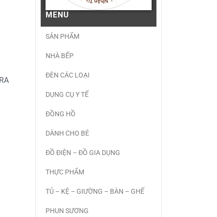
MENU
SẢN PHẨM
NHÀ BẾP
ĐÈN CÁC LOẠI
RA
DỤNG CỤ Y TẾ
ĐỒNG HỒ
DÀNH CHO BÉ
ĐỒ ĐIỆN – ĐỒ GIA DỤNG
THỰC PHẨM
TỦ – KỆ – GIƯỜNG – BÀN – GHẾ
PHUN SƯƠNG