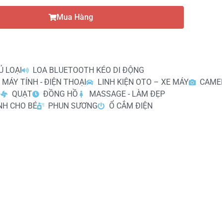
Mua Hàng
Ủ LOẠI
LOA BLUETOOTH KÉO DI ĐỘNG
 MÁY TÍNH - ĐIỆN THOẠI
LINH KIỆN OTO – XE MÁY
CAME
I
QUẠT
ĐỒNG HỒ
MASSAGE - LÀM ĐẸP
NH CHO BÉ
PHUN SƯƠNG
Ổ CẮM ĐIỆN