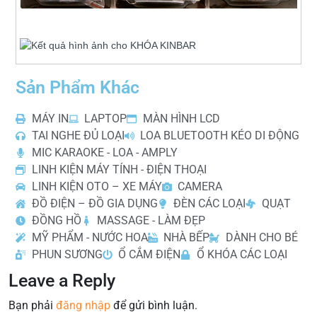
Sản Phẩm Khác
MÁY IN
LAPTOP
MÀN HÌNH LCD
TAI NGHE ĐỦ LOẠI
LOA BLUETOOTH KÉO DI ĐỘNG
MIC KARAOKE - LOA - AMPLY
LINH KIỆN MÁY TÍNH - ĐIỆN THOẠI
LINH KIỆN OTO – XE MÁY
CAMERA
ĐỒ ĐIỆN – ĐỒ GIA DỤNG
ĐÈN CÁC LOẠI
QUẠT
ĐỒNG HỒ
MASSAGE - LÀM ĐẸP
MỸ PHẨM - NƯỚC HOA
NHÀ BẾP
DÀNH CHO BÉ
PHUN SƯƠNG
Ổ CẮM ĐIỆN
Ổ KHÓA CÁC LOẠI
Leave a Reply
Bạn phải
đăng nhập
để gửi bình luận.