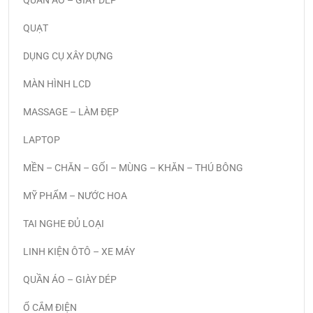
QUẦN ÁO – GIÀY DÉP
QUẠT
DỤNG CỤ XÂY DỰNG
MÀN HÌNH LCD
MASSAGE – LÀM ĐẸP
LAPTOP
MỀN – CHĂN – GỐI – MÙNG – KHĂN – THÚ BÔNG
MỸ PHẨM – NƯỚC HOA
TAI NGHE ĐỦ LOẠI
LINH KIỆN ÔTÔ – XE MÁY
QUẦN ÁO – GIÀY DÉP
Ổ CẮM ĐIỆN