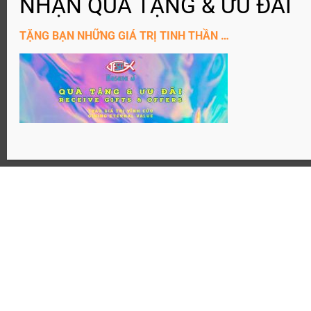
ĐĂNG KÝ KÊNH YouTube
TẶNG BẠN NHỮNG GIÁ TRỊ TINH THẦN …
Website: Hosanaj.com thuộc bản quyền Joseph Tôn