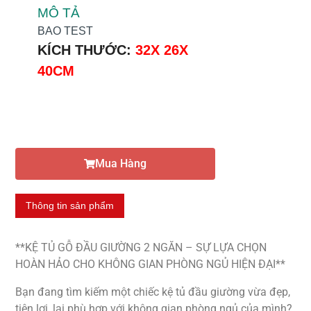
MÔ TẢ
BAO TEST
KÍCH THƯỚC:
32X 26X
40CM
Mua Hàng
Thông tin sản phẩm
**KỆ TỦ GỖ ĐẦU GIƯỜNG 2 NGĂN – SỰ LỰA CHỌN
HOÀN HẢO CHO KHÔNG GIAN PHÒNG NGỦ HIỆN ĐẠI**
Bạn đang tìm kiếm một chiếc kệ tủ đầu giường vừa đẹp,
tiện lợi, lại phù hợp với không gian phòng ngủ của mình?