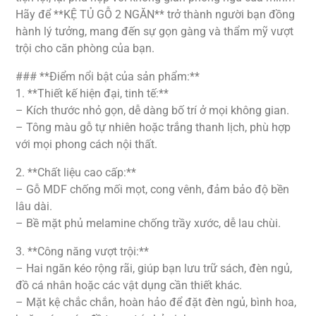
Hãy để **KỆ TỦ GỖ 2 NGĂN** trở thành người bạn đồng
hành lý tưởng, mang đến sự gọn gàng và thẩm mỹ vượt
trội cho căn phòng của bạn.
### **Điểm nổi bật của sản phẩm:**
1. **Thiết kế hiện đại, tinh tế:**
– Kích thước nhỏ gọn, dễ dàng bố trí ở mọi không gian.
– Tông màu gỗ tự nhiên hoặc trắng thanh lịch, phù hợp
với mọi phong cách nội thất.
2. **Chất liệu cao cấp:**
– Gỗ MDF chống mối mọt, cong vênh, đảm bảo độ bền
lâu dài.
– Bề mặt phủ melamine chống trầy xước, dễ lau chùi.
3. **Công năng vượt trội:**
– Hai ngăn kéo rộng rãi, giúp bạn lưu trữ sách, đèn ngủ,
đồ cá nhân hoặc các vật dụng cần thiết khác.
– Mặt kệ chắc chắn, hoàn hảo để đặt đèn ngủ, bình hoa,