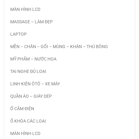
MÀN HÌNH LCD
MASSAGE – LÀM ĐẸP
LAPTOP
MỀN – CHĂN – GỐI – MÙNG – KHĂN – THÚ BÔNG
MỸ PHẨM – NƯỚC HOA
TAI NGHE ĐỦ LOẠI
LINH KIỆN ÔTÔ – XE MÁY
QUẦN ÁO – GIÀY DÉP
Ổ CẮM ĐIỆN
Ổ KHÓA CÁC LOẠI
MÀN HÌNH LCD