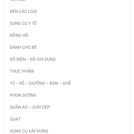
ĐÈN CÁC LOẠI
DỤNG CỤ Y TẾ
ĐỒNG HỒ
DÀNH CHO BÉ
ĐỒ ĐIỆN – ĐỒ GIA DỤNG
THỰC PHẨM
TỦ – KỆ – GIƯỜNG – BÀN – GHẾ
PHUN SƯƠNG
QUẦN ÁO – GIÀY DÉP
QUẠT
DỤNG CỤ XÂY DỰNG