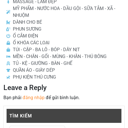
MASSAGE - LÀM ĐẸP
MỸ PHẨM - NƯỚC HOA - DẦU GỘI - SỮA TẮM - XÃ -
NHUỘM
DÀNH CHO BÉ
PHUN SƯƠNG
Ổ CẮM ĐIỆN
Ổ KHÓA CÁC LOẠI
TÚI - CẶP - BA LÔ - BÓP - DÂY NỊT
MỀN - CHĂN - GỐI - MÙNG - KHĂN - THÚ BÔNG
TỦ - KỆ - GIƯỜNG - BÀN - GHẾ
QUẦN ÁO - GIÀY DÉP
PHỤ KIỆN THÚ CƯNG
Leave a Reply
Bạn phải
đăng nhập
để gửi bình luận.
TÌM KIẾM