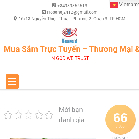
Vietnam
+84989366613
Hosanaj2412@gmail.com
16/13 Nguyễn Thiện Thuật. Phường 2. Quận 3. TP HCM
Mua Sắm Trực Tuyến – Thương Mại 
IN GOD WE TRUST
Mời bạn
66
đánh giá
/ 100
Điểm SEO