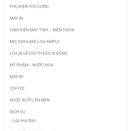
PHỤ KIỆN THÚ CƯNG
MÁY IN
LINH KIỆN MÁY TÍNH – ĐIỆN THOẠI
MIC KARAOKE-LOA-AMPLY
LOA BLUETOOTH KÉO DI ĐỘNG
MỸ PHẨM – NƯỚC HOA
MÁY IN
COFFEE
NƯỚC BƯỞI LÊN MEN
DỊCH VỤ
Lớp Học Đàn