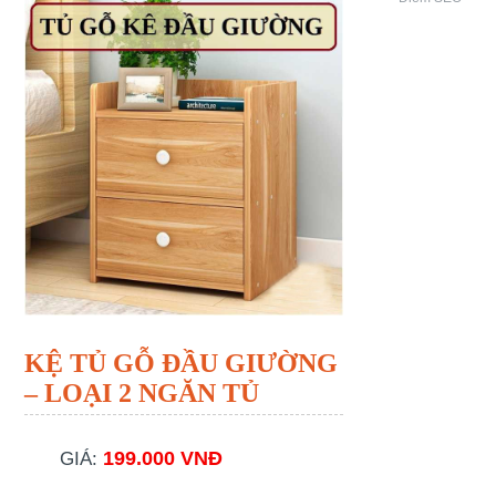
KỆ TỦ GỖ ĐẦU GIƯỜNG
– LOẠI 2 NGĂN TỦ
199.000 VNĐ
GIÁ: