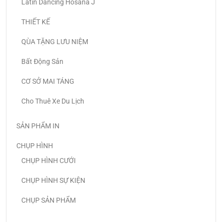
Latin Dancing Hosana J
THIẾT KẾ
QÙA TẶNG LƯU NIỆM
Bất Động Sản
CƠ SỞ MAI TÁNG
Cho Thuê Xe Du Lịch
SẢN PHẨM IN
CHỤP HÌNH
CHỤP HÌNH CƯỚI
CHỤP HÌNH SỰ KIỆN
CHỤP SẢN PHẨM