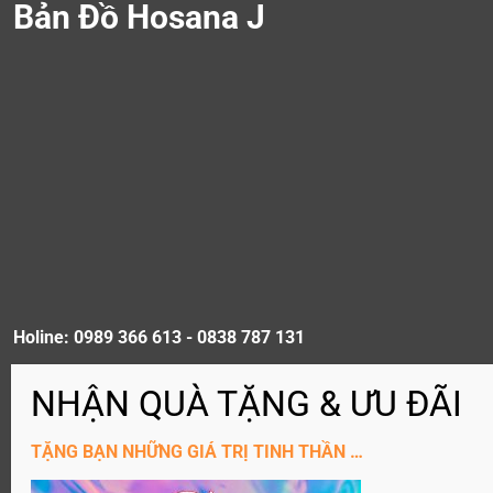
Bản Đồ Hosana J
Holine: 0989 366 613 - 0838 787 131
ĐĂNG KÝ KÊNH YouTube
TẶNG BẠN NHỮNG GIÁ TRỊ TINH THẦN …