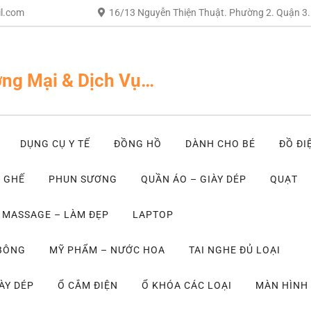
l.com
16/13 Nguyễn Thiện Thuật. Phường 2. Quận 3
ng Mại & Dịch Vụ…
DỤNG CỤ Y TẾ
ĐỒNG HỒ
DÀNH CHO BÉ
ĐỒ ĐI
– GHẾ
PHUN SƯƠNG
QUẦN ÁO – GIÀY DÉP
QUẠT
MASSAGE – LÀM ĐẸP
LAPTOP
 BÔNG
MỸ PHẨM – NƯỚC HOA
TAI NGHE ĐỦ LOẠI
ÀY DÉP
Ổ CẮM ĐIỆN
Ổ KHÓA CÁC LOẠI
MÀN HÌNH