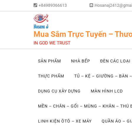
+84989366613
Hosanaj2412@gmai
Mua Sắm Trực Tuyến – Thươ
IN GOD WE TRUST
SẢN PHẨM
NHÀ BẾP
ĐÈN CÁC LOẠI
THỰC PHẨM
TỦ – KỆ – GIƯỜNG – BÀN 
DỤNG CỤ XÂY DỰNG
MÀN HÌNH LCD
MỀN – CHĂN – GỐI – MÙNG – KHĂN – THÚ
LINH KIỆN ÔTÔ – XE MÁY
QUẦN ÁO – GI