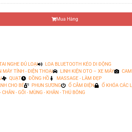
Mua Hàng
TAI NGHE ĐỦ LOẠI
LOA BLUETOOTH KÉO DI ĐỘNG
N MÁY TÍNH - ĐIỆN THOẠI
LINH KIỆN OTO – XE MÁY
CAM
I
QUẠT
ĐỒNG HỒ
MASSAGE - LÀM ĐẸP
NH CHO BÉ
PHUN SƯƠNG
Ổ CẮM ĐIỆN
Ổ KHÓA CÁC L
- CHĂN - GỐI - MÙNG - KHĂN - THÚ BÔNG