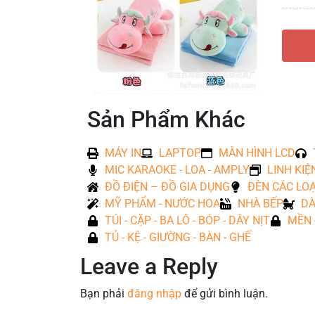
Sản Phẩm Khác
MÁY IN
LAPTOP
MÀN HÌNH LCD
MIC KARAOKE - LOA - AMPLY
LINH KIỆ
ĐỒ ĐIỆN – ĐỒ GIA DỤNG
ĐÈN CÁC LOẠ
MỸ PHẨM - NƯỚC HOA
NHÀ BẾP
DÀ
TÚI - CẶP - BA LÔ - BÓP - DÂY NỊT
MỀN 
TỦ - KỆ - GIƯỜNG - BÀN - GHẾ
Leave a Reply
Bạn phải
đăng nhập
để gửi bình luận.