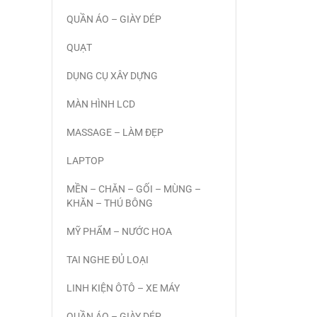
QUẦN ÁO – GIÀY DÉP
QUẠT
DỤNG CỤ XÂY DỰNG
MÀN HÌNH LCD
MASSAGE – LÀM ĐẸP
LAPTOP
MỀN – CHĂN – GỐI – MÙNG –
KHĂN – THÚ BÔNG
MỸ PHẨM – NƯỚC HOA
TAI NGHE ĐỦ LOẠI
LINH KIỆN ÔTÔ – XE MÁY
QUẦN ÁO – GIÀY DÉP