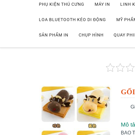
PHỤ KIỆN THÚ CƯNG
MÁY IN
LINH K
LOA BLUETOOTH KÉO DI ĐỘNG
MỸ PHẨ
SẢN PHẨM IN
CHỤP HÌNH
QUAY PH
GỐI
G
Mô t
BAO 