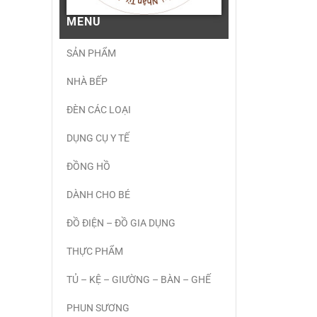
MENU
SẢN PHẨM
NHÀ BẾP
ĐÈN CÁC LOẠI
DỤNG CỤ Y TẾ
ĐỒNG HỒ
DÀNH CHO BÉ
ĐỒ ĐIỆN – ĐỒ GIA DỤNG
THỰC PHẨM
TỦ – KỆ – GIƯỜNG – BÀN – GHẾ
PHUN SƯƠNG