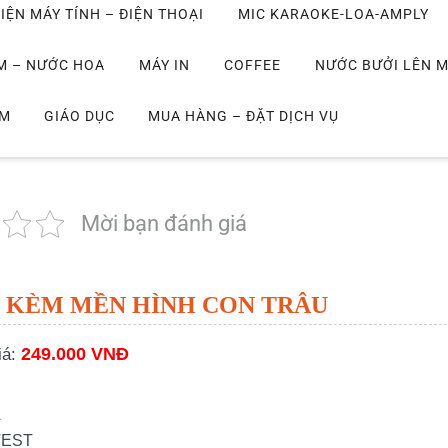
IỆN MÁY TÍNH – ĐIỆN THOẠI
MIC KARAOKE-LOA-AMPLY
M – NƯỚC HOA
MÁY IN
COFFEE
NƯỚC BƯỞI LÊN 
IM
GIÁO DỤC
MUA HÀNG – ĐẶT DỊCH VỤ
Mời bạn đánh giá
 KÈM MỀN HÌNH CON TRÂU
249.000 VNĐ
iá:
ả
TEST