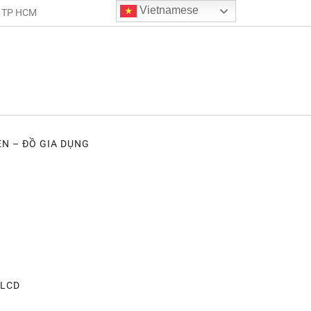
Vietnamese
. TP HCM
ỆN – ĐỒ GIA DỤNG
 LCD