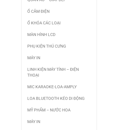
Ổ CẮM ĐIỆN
Ổ KHÓA CÁC LOẠI
MÀN HÌNH LCD
PHỤ KIỆN THÚ CƯNG
MÁY IN
LINH KIỆN MÁY TÍNH – ĐIỆN
THOẠI
MIC KARAOKE-LOA-AMPLY
LOA BLUETOOTH KÉO DI ĐỘNG
MỸ PHẨM – NƯỚC HOA
MÁY IN