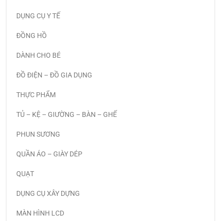
DỤNG CỤ Y TẾ
ĐỒNG HỒ
DÀNH CHO BÉ
ĐỒ ĐIỆN – ĐỒ GIA DỤNG
THỰC PHẨM
TỦ – KỆ – GIƯỜNG – BÀN – GHẾ
PHUN SƯƠNG
QUẦN ÁO – GIÀY DÉP
QUẠT
DỤNG CỤ XÂY DỰNG
MÀN HÌNH LCD