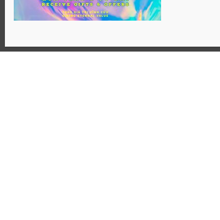
Website: Hosanaj.com thuộc bản quyền Joseph Tôn