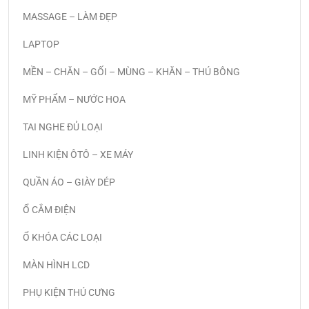
MASSAGE – LÀM ĐẸP
LAPTOP
MỀN – CHĂN – GỐI – MÙNG – KHĂN – THÚ BÔNG
MỸ PHẨM – NƯỚC HOA
TAI NGHE ĐỦ LOẠI
LINH KIỆN ÔTÔ – XE MÁY
QUẦN ÁO – GIÀY DÉP
Ổ CẮM ĐIỆN
Ổ KHÓA CÁC LOẠI
MÀN HÌNH LCD
PHỤ KIỆN THÚ CƯNG