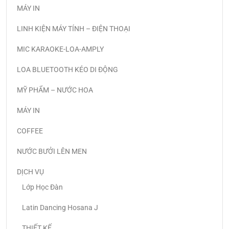
MÁY IN
LINH KIỆN MÁY TÍNH – ĐIỆN THOẠI
MIC KARAOKE-LOA-AMPLY
LOA BLUETOOTH KÉO DI ĐỘNG
MỸ PHẨM – NƯỚC HOA
MÁY IN
COFFEE
NƯỚC BƯỞI LÊN MEN
DỊCH VỤ
Lớp Học Đàn
Latin Dancing Hosana J
THIẾT KẾ