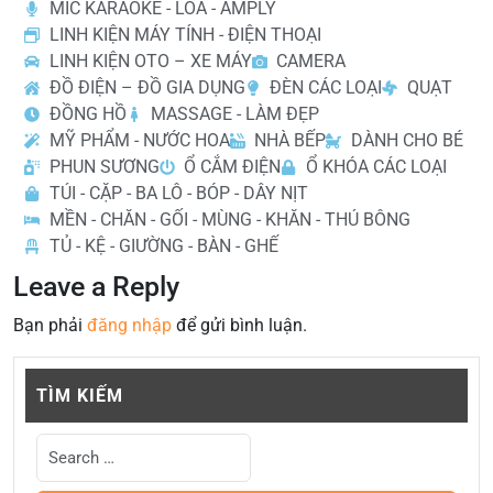
MIC KARAOKE - LOA - AMPLY
LINH KIỆN MÁY TÍNH - ĐIỆN THOẠI
LINH KIỆN OTO – XE MÁY
CAMERA
ĐỒ ĐIỆN – ĐỒ GIA DỤNG
ĐÈN CÁC LOẠI
QUẠT
ĐỒNG HỒ
MASSAGE - LÀM ĐẸP
MỸ PHẨM - NƯỚC HOA
NHÀ BẾP
DÀNH CHO BÉ
PHUN SƯƠNG
Ổ CẮM ĐIỆN
Ổ KHÓA CÁC LOẠI
TÚI - CẶP - BA LÔ - BÓP - DÂY NỊT
MỀN - CHĂN - GỐI - MÙNG - KHĂN - THÚ BÔNG
TỦ - KỆ - GIƯỜNG - BÀN - GHẾ
Leave a Reply
Bạn phải
đăng nhập
để gửi bình luận.
TÌM KIẾM