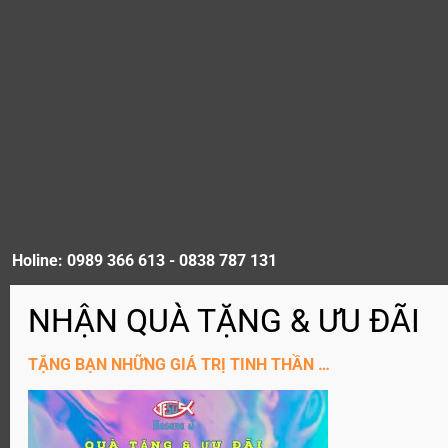
Holine: 0989 366 613 - 0838 787 131
ĐĂNG KÝ KÊNH YouTube
TẶNG BẠN NHỮNG GIÁ TRỊ TINH THẦN …