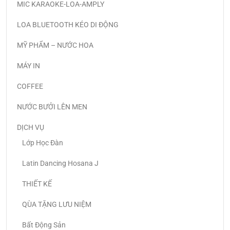
MIC KARAOKE-LOA-AMPLY
LOA BLUETOOTH KÉO DI ĐỘNG
MỸ PHẨM – NƯỚC HOA
MÁY IN
COFFEE
NƯỚC BƯỞI LÊN MEN
DỊCH VỤ
Lớp Học Đàn
Latin Dancing Hosana J
THIẾT KẾ
QÙA TẶNG LƯU NIỆM
Bất Động Sản