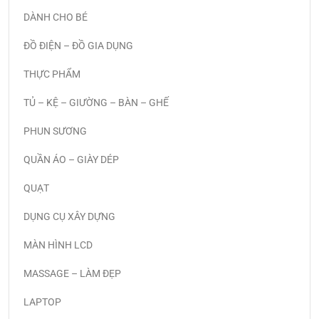
DÀNH CHO BÉ
ĐỒ ĐIỆN – ĐỒ GIA DỤNG
THỰC PHẨM
TỦ – KỆ – GIƯỜNG – BÀN – GHẾ
PHUN SƯƠNG
QUẦN ÁO – GIÀY DÉP
QUẠT
DỤNG CỤ XÂY DỰNG
MÀN HÌNH LCD
MASSAGE – LÀM ĐẸP
LAPTOP