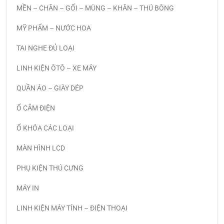
MỀN – CHĂN – GỐI – MÙNG – KHĂN – THÚ BÔNG
MỸ PHẨM – NƯỚC HOA
TAI NGHE ĐỦ LOẠI
LINH KIỆN ÔTÔ – XE MÁY
QUẦN ÁO – GIÀY DÉP
Ổ CẮM ĐIỆN
Ổ KHÓA CÁC LOẠI
MÀN HÌNH LCD
PHỤ KIỆN THÚ CƯNG
MÁY IN
LINH KIỆN MÁY TÍNH – ĐIỆN THOẠI