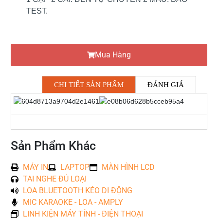
TEST.
Mua Hàng
CHI TIẾT SẢN PHẨM
ĐÁNH GIÁ
Sản Phẩm Khác
MÁY IN
LAPTOP
MÀN HÌNH LCD
TAI NGHE ĐỦ LOẠI
LOA BLUETOOTH KÉO DI ĐỘNG
MIC KARAOKE - LOA - AMPLY
LINH KIỆN MÁY TÍNH - ĐIỆN THOẠI