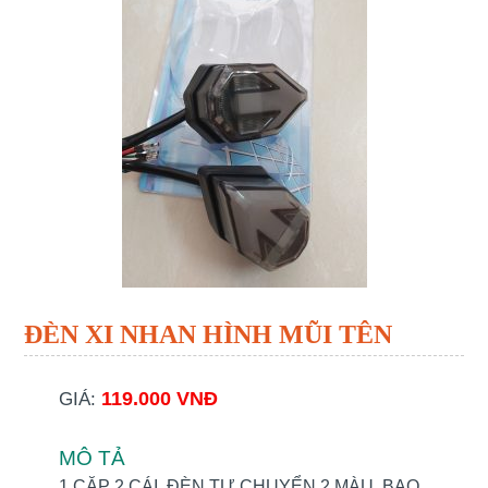
ĐÈN XI NHAN HÌNH MŨI TÊN
119.000 VNĐ
GIÁ:
MÔ TẢ
1 CẶP 2 CÁI. ĐÈN TỰ CHUYỂN 2 MÀU. BAO