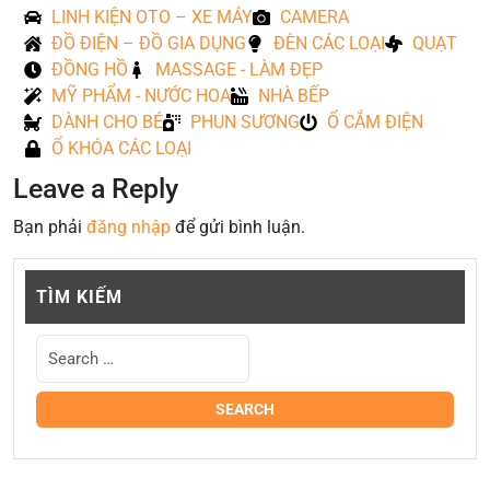
LINH KIỆN OTO – XE MÁY
CAMERA
ĐỒ ĐIỆN – ĐỒ GIA DỤNG
ĐÈN CÁC LOẠI
QUẠT
ĐỒNG HỒ
MASSAGE - LÀM ĐẸP
MỸ PHẨM - NƯỚC HOA
NHÀ BẾP
DÀNH CHO BÉ
PHUN SƯƠNG
Ổ CẮM ĐIỆN
Ổ KHÓA CÁC LOẠI
Leave a Reply
Bạn phải
đăng nhập
để gửi bình luận.
TÌM KIẾM