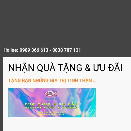
Holine: 0989 366 613 - 0838 787 131
ĐĂNG KÝ KÊNH YouTube
TẶNG BẠN NHỮNG GIÁ TRỊ TINH THẦN …
Website: Hosanaj.com thuộc bản quyền Joseph Tôn