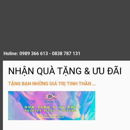
Holine: 0989 366 613 - 0838 787 131
ĐĂNG KÝ KÊNH YouTube
TẶNG BẠN NHỮNG GIÁ TRỊ TINH THẦN …