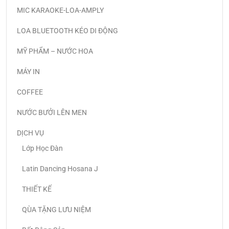
MIC KARAOKE-LOA-AMPLY
LOA BLUETOOTH KÉO DI ĐỘNG
MỸ PHẨM – NƯỚC HOA
MÁY IN
COFFEE
NƯỚC BƯỞI LÊN MEN
DỊCH VỤ
Lớp Học Đàn
Latin Dancing Hosana J
THIẾT KẾ
QÙA TẶNG LƯU NIỆM