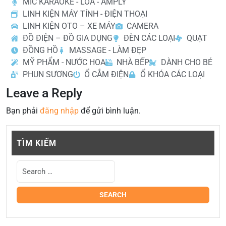
MIC KARAOKE - LOA - AMPLY
LINH KIỆN MÁY TÍNH - ĐIỆN THOẠI
LINH KIỆN OTO – XE MÁY
CAMERA
ĐỒ ĐIỆN – ĐỒ GIA DỤNG
ĐÈN CÁC LOẠI
QUẠT
ĐỒNG HỒ
MASSAGE - LÀM ĐẸP
MỸ PHẨM - NƯỚC HOA
NHÀ BẾP
DÀNH CHO BÉ
PHUN SƯƠNG
Ổ CẮM ĐIỆN
Ổ KHÓA CÁC LOẠI
Leave a Reply
Bạn phải
đăng nhập
để gửi bình luận.
TÌM KIẾM