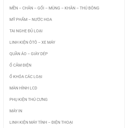
MỀN – CHĂN – GỐI – MÙNG – KHĂN – THÚ BÔNG
MỸ PHẨM – NƯỚC HOA
TAI NGHE ĐỦ LOẠI
LINH KIỆN ÔTÔ – XE MÁY
QUẦN ÁO – GIÀY DÉP
Ổ CẮM ĐIỆN
Ổ KHÓA CÁC LOẠI
MÀN HÌNH LCD
PHỤ KIỆN THÚ CƯNG
MÁY IN
LINH KIỆN MÁY TÍNH – ĐIỆN THOẠI