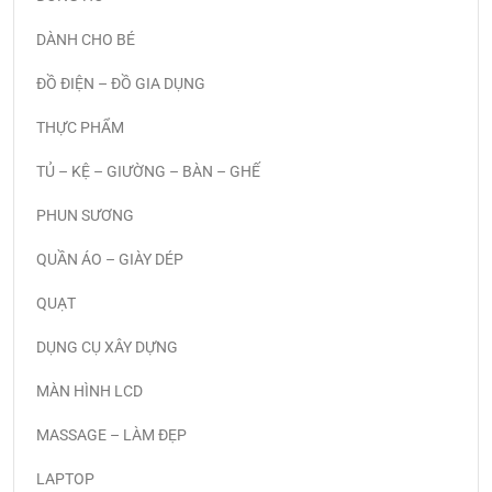
DÀNH CHO BÉ
ĐỒ ĐIỆN – ĐỒ GIA DỤNG
THỰC PHẨM
TỦ – KỆ – GIƯỜNG – BÀN – GHẾ
PHUN SƯƠNG
QUẦN ÁO – GIÀY DÉP
QUẠT
DỤNG CỤ XÂY DỰNG
MÀN HÌNH LCD
MASSAGE – LÀM ĐẸP
LAPTOP