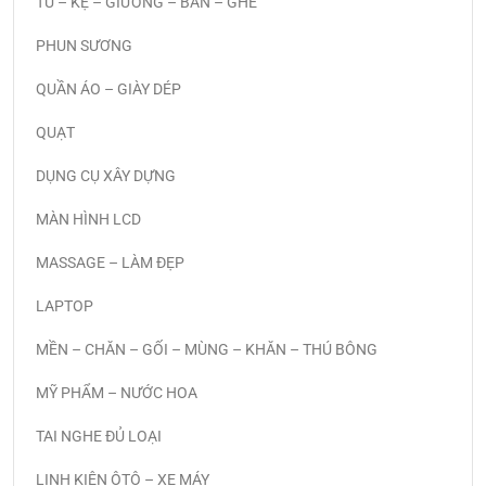
TỦ – KỆ – GIƯỜNG – BÀN – GHẾ
PHUN SƯƠNG
QUẦN ÁO – GIÀY DÉP
QUẠT
DỤNG CỤ XÂY DỰNG
MÀN HÌNH LCD
MASSAGE – LÀM ĐẸP
LAPTOP
MỀN – CHĂN – GỐI – MÙNG – KHĂN – THÚ BÔNG
MỸ PHẨM – NƯỚC HOA
TAI NGHE ĐỦ LOẠI
LINH KIỆN ÔTÔ – XE MÁY