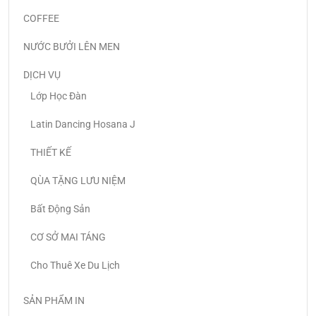
COFFEE
NƯỚC BƯỞI LÊN MEN
DỊCH VỤ
Lớp Học Đàn
Latin Dancing Hosana J
THIẾT KẾ
QÙA TẶNG LƯU NIỆM
Bất Động Sản
CƠ SỞ MAI TÁNG
Cho Thuê Xe Du Lịch
SẢN PHẨM IN