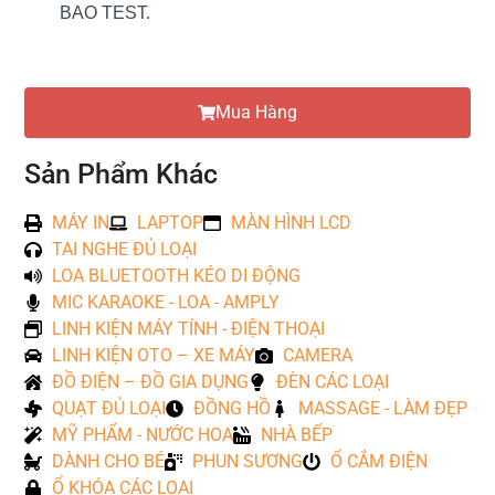
BAO TEST.
Mua Hàng
Sản Phẩm Khác
MÁY IN
LAPTOP
MÀN HÌNH LCD
TAI NGHE ĐỦ LOẠI
LOA BLUETOOTH KÉO DI ĐỘNG
MIC KARAOKE - LOA - AMPLY
LINH KIỆN MÁY TÍNH - ĐIỆN THOẠI
LINH KIỆN OTO – XE MÁY
CAMERA
ĐỒ ĐIỆN – ĐỒ GIA DỤNG
ĐÈN CÁC LOẠI
QUẠT ĐỦ LOẠI
ĐỒNG HỒ
MASSAGE - LÀM ĐẸP
MỸ PHẨM - NƯỚC HOA
NHÀ BẾP
DÀNH CHO BÉ
PHUN SƯƠNG
Ổ CẮM ĐIỆN
Ổ KHÓA CÁC LOẠI