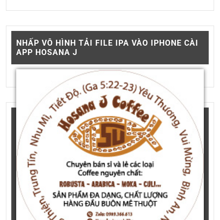
NHẤP VÔ HÌNH TẢI FILE IPA VÀO IPHONE CÀI
APP HOSANA J