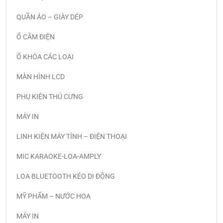
QUẦN ÁO – GIÀY DÉP
Ổ CẮM ĐIỆN
Ổ KHÓA CÁC LOẠI
MÀN HÌNH LCD
PHỤ KIỆN THÚ CƯNG
MÁY IN
LINH KIỆN MÁY TÍNH – ĐIỆN THOẠI
MIC KARAOKE-LOA-AMPLY
LOA BLUETOOTH KÉO DI ĐỘNG
MỸ PHẨM – NƯỚC HOA
MÁY IN