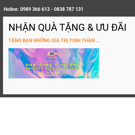
Holine: 0989 366 613 - 0838 787 131
ĐĂNG KÝ KÊNH YouTube
TẶNG BẠN NHỮNG GIÁ TRỊ TINH THẦN …
Website: Hosanaj.com thuộc bản quyền Joseph Tôn