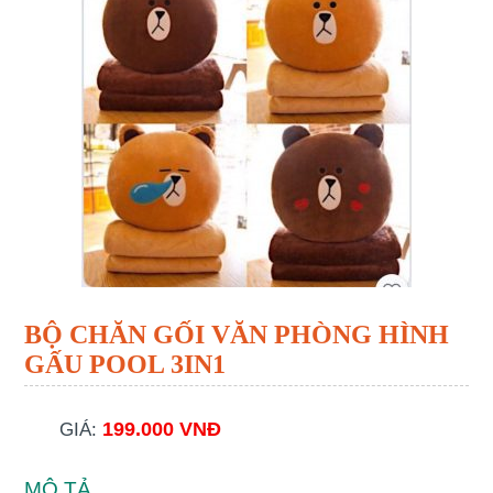
BỘ CHĂN GỐI VĂN PHÒNG HÌNH
GẤU POOL 3IN1
199.000 VNĐ
GIÁ:
MÔ TẢ