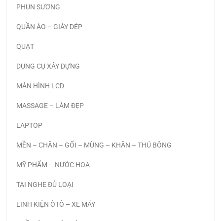
PHUN SƯƠNG
QUẦN ÁO – GIÀY DÉP
QUẠT
DỤNG CỤ XÂY DỰNG
MÀN HÌNH LCD
MASSAGE – LÀM ĐẸP
LAPTOP
MỀN – CHĂN – GỐI – MÙNG – KHĂN – THÚ BÔNG
MỸ PHẨM – NƯỚC HOA
TAI NGHE ĐỦ LOẠI
LINH KIỆN ÔTÔ – XE MÁY