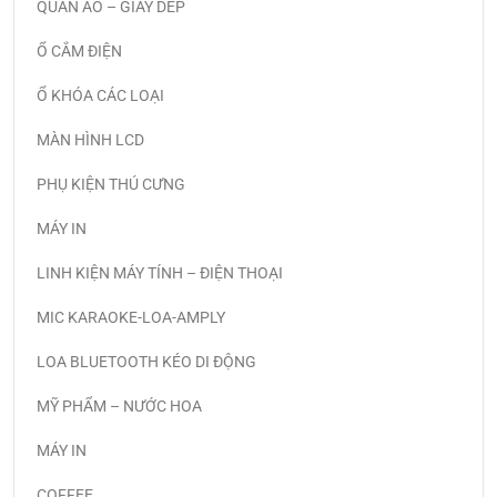
QUẦN ÁO – GIÀY DÉP
Ổ CẮM ĐIỆN
Ổ KHÓA CÁC LOẠI
MÀN HÌNH LCD
PHỤ KIỆN THÚ CƯNG
MÁY IN
LINH KIỆN MÁY TÍNH – ĐIỆN THOẠI
MIC KARAOKE-LOA-AMPLY
LOA BLUETOOTH KÉO DI ĐỘNG
MỸ PHẨM – NƯỚC HOA
MÁY IN
COFFEE