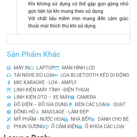
Khi không sử dụng có thể gập gọn gàng nhỏ
gọn tiện lợi khi mang theo sử dụng.
Với chất liệu mềm mịn mang đến cảm giác
thoải mái thích thú khi sử dụng.
Sản Phẩm Khác
MÁY IN
LAPTOP
MÀN HÌNH LCD
TAI NGHE ĐỦ LOẠI
LOA BLUETOOTH KÉO DI ĐỘNG
MIC KARAOKE - LOA - AMPLY
LINH KIỆN MÁY TÍNH - ĐIỆN THOẠI
LINH KIỆN OTO – XE MÁY
CAMERA
ĐỒ ĐIỆN – ĐỒ GIA DỤNG
ĐÈN CÁC LOẠI
QUẠT
ĐỒNG HỒ
MASSAGE - LÀM ĐẸP
MỸ PHẨM - NƯỚC HOA
NHÀ BẾP
DÀNH CHO BÉ
PHUN SƯƠNG
Ổ CẮM ĐIỆN
Ổ KHÓA CÁC LOẠI