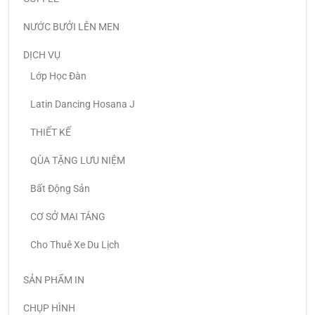
NƯỚC BƯỞI LÊN MEN
DỊCH VỤ
Lớp Học Đàn
Latin Dancing Hosana J
THIẾT KẾ
QÙA TẶNG LƯU NIỆM
Bất Động Sản
CƠ SỞ MAI TÁNG
Cho Thuê Xe Du Lịch
SẢN PHẨM IN
CHỤP HÌNH