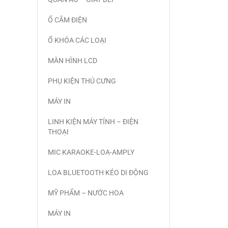
Ổ CẮM ĐIỆN
Ổ KHÓA CÁC LOẠI
MÀN HÌNH LCD
PHỤ KIỆN THÚ CƯNG
MÁY IN
LINH KIỆN MÁY TÍNH – ĐIỆN
THOẠI
MIC KARAOKE-LOA-AMPLY
LOA BLUETOOTH KÉO DI ĐỘNG
MỸ PHẨM – NƯỚC HOA
MÁY IN