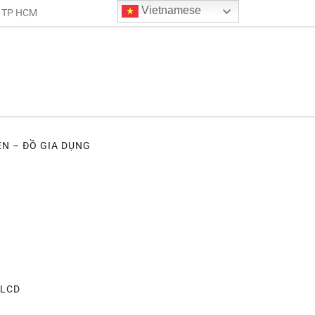
Vietnamese
. TP HCM
ỆN – ĐỒ GIA DỤNG
 LCD