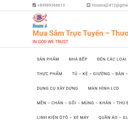
+84989366613
Hosanaj2412@gmai
Mua Sắm Trực Tuyến – Thươ
IN GOD WE TRUST
SẢN PHẨM
NHÀ BẾP
ĐÈN CÁC LOẠI
THỰC PHẨM
TỦ – KỆ – GIƯỜNG – BÀN 
DỤNG CỤ XÂY DỰNG
MÀN HÌNH LCD
MỀN – CHĂN – GỐI – MÙNG – KHĂN – THÚ
LINH KIỆN ÔTÔ – XE MÁY
QUẦN ÁO – GI