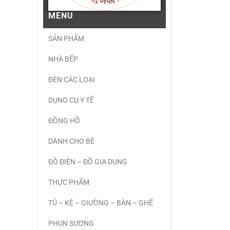
MENU
SẢN PHẨM
NHÀ BẾP
ĐÈN CÁC LOẠI
DỤNG CỤ Y TẾ
ĐỒNG HỒ
DÀNH CHO BÉ
ĐỒ ĐIỆN – ĐỒ GIA DỤNG
THỰC PHẨM
TỦ – KỆ – GIƯỜNG – BÀN – GHẾ
PHUN SƯƠNG