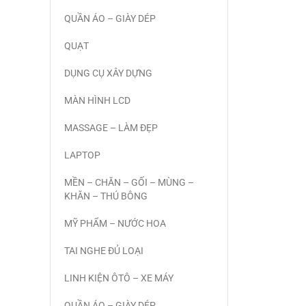
QUẦN ÁO – GIÀY DÉP
QUẠT
DỤNG CỤ XÂY DỰNG
MÀN HÌNH LCD
MASSAGE – LÀM ĐẸP
LAPTOP
MỀN – CHĂN – GỐI – MÙNG –
KHĂN – THÚ BÔNG
MỸ PHẨM – NƯỚC HOA
TAI NGHE ĐỦ LOẠI
LINH KIỆN ÔTÔ – XE MÁY
QUẦN ÁO – GIÀY DÉP