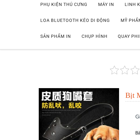
PHỤ KIỆN THÚ CƯNG
MÁY IN
LINH K
LOA BLUETOOTH KÉO DI ĐỘNG
MỸ PHẨ
SẢN PHẨM IN
CHỤP HÌNH
QUAY PH
Bịt 
G
B