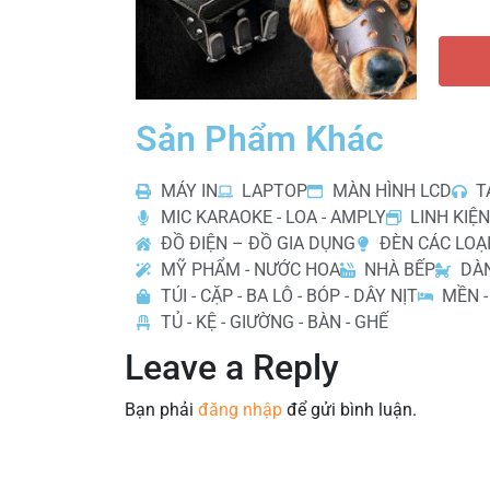
Sản Phẩm Khác
MÁY IN
LAPTOP
MÀN HÌNH LCD
T
MIC KARAOKE - LOA - AMPLY
LINH KIỆN
ĐỒ ĐIỆN – ĐỒ GIA DỤNG
ĐÈN CÁC LOẠ
MỸ PHẨM - NƯỚC HOA
NHÀ BẾP
DÀ
TÚI - CẶP - BA LÔ - BÓP - DÂY NỊT
MỀN -
TỦ - KỆ - GIƯỜNG - BÀN - GHẾ
Leave a Reply
Bạn phải
đăng nhập
để gửi bình luận.