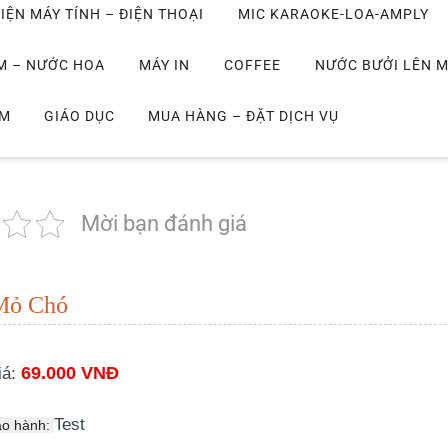
IỆN MÁY TÍNH – ĐIỆN THOẠI
MIC KARAOKE-LOA-AMPLY
M – NƯỚC HOA
MÁY IN
COFFEE
NƯỚC BƯỞI LÊN 
IM
GIÁO DỤC
MUA HÀNG – ĐẶT DỊCH VỤ
Mời bạn đánh giá
Mỏ Chó
69.000 VNĐ
iá:
Test
ảo hành: