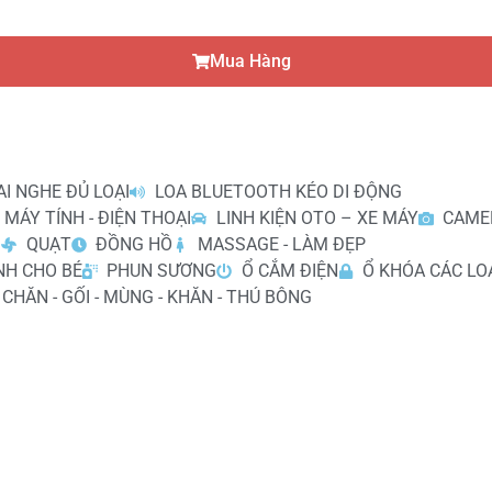
Mua Hàng
AI NGHE ĐỦ LOẠI
LOA BLUETOOTH KÉO DI ĐỘNG
 MÁY TÍNH - ĐIỆN THOẠI
LINH KIỆN OTO – XE MÁY
CAME
I
QUẠT
ĐỒNG HỒ
MASSAGE - LÀM ĐẸP
NH CHO BÉ
PHUN SƯƠNG
Ổ CẮM ĐIỆN
Ổ KHÓA CÁC LO
 CHĂN - GỐI - MÙNG - KHĂN - THÚ BÔNG