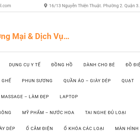
l.com
16/13 Nguyễn Thiện Thuật. Phường 2. Quận 3
ng Mại & Dịch Vụ…
DỤNG CỤ Y TẾ
ĐỒNG HỒ
DÀNH CHO BÉ
ĐỒ ĐI
– GHẾ
PHUN SƯƠNG
QUẦN ÁO – GIÀY DÉP
QUẠT
MASSAGE – LÀM ĐẸP
LAPTOP
 BÔNG
MỸ PHẨM – NƯỚC HOA
TAI NGHE ĐỦ LOẠI
ÀY DÉP
Ổ CẮM ĐIỆN
Ổ KHÓA CÁC LOẠI
MÀN HÌNH