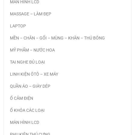
MÀN HÌNH LCD
MASSAGE – LÀM ĐẸP
LAPTOP
MỀN – CHĂN – GỐI – MÙNG – KHĂN – THÚ BÔNG
MỸ PHẨM – NƯỚC HOA
TAI NGHE ĐỦ LOẠI
LINH KIỆN ÔTÔ – XE MÁY
QUẦN ÁO – GIÀY DÉP
Ổ CẮM ĐIỆN
Ổ KHÓA CÁC LOẠI
MÀN HÌNH LCD
PHỤ KIỆN THÚ CƯNG