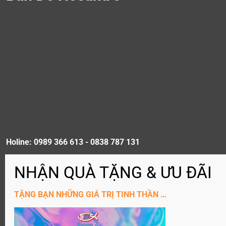
Holine: 0989 366 613 - 0838 787 131
ĐĂNG KÝ KÊNH YouTube
TẶNG BẠN NHỮNG GIÁ TRỊ TINH THẦN …