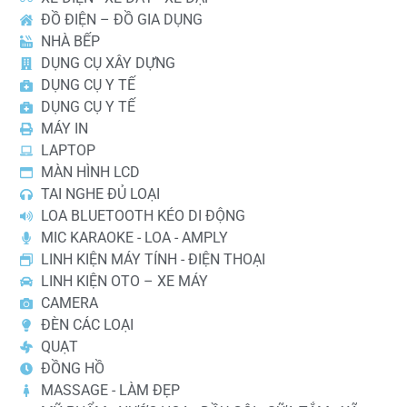
ĐỒ ĐIỆN – ĐỒ GIA DỤNG
NHÀ BẾP
DỤNG CỤ XÂY DỰNG
DỤNG CỤ Y TẾ
DỤNG CỤ Y TẾ
MÁY IN
LAPTOP
MÀN HÌNH LCD
TAI NGHE ĐỦ LOẠI
LOA BLUETOOTH KÉO DI ĐỘNG
MIC KARAOKE - LOA - AMPLY
LINH KIỆN MÁY TÍNH - ĐIỆN THOẠI
LINH KIỆN OTO – XE MÁY
CAMERA
ĐÈN CÁC LOẠI
QUẠT
ĐỒNG HỒ
MASSAGE - LÀM ĐẸP