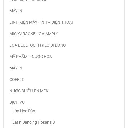
MÁY IN
LINH KIỆN MÁY TÍNH – ĐIỆN THOẠI
MIC KARAOKE-LOA-AMPLY
LOA BLUETOOTH KÉO DI ĐỘNG
MỸ PHẨM – NƯỚC HOA
MÁY IN
COFFEE
NƯỚC BƯỞI LÊN MEN
DỊCH VỤ
Lớp Học Đàn
Latin Dancing Hosana J