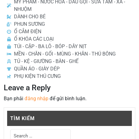
MỸ PHẨM - NƯỚC HOA - DẦU GỘI - SỮA TẮM - XÃ -
NHUỘM
DÀNH CHO BÉ
PHUN SƯƠNG
Ổ CẮM ĐIỆN
Ổ KHÓA CÁC LOẠI
TÚI - CẶP - BA LÔ - BÓP - DÂY NỊT
MỀN - CHĂN - GỐI - MÙNG - KHĂN - THÚ BÔNG
TỦ - KỆ - GIƯỜNG - BÀN - GHẾ
QUẦN ÁO - GIÀY DÉP
PHỤ KIỆN THÚ CƯNG
Leave a Reply
Bạn phải
đăng nhập
để gửi bình luận.
TÌM KIẾM