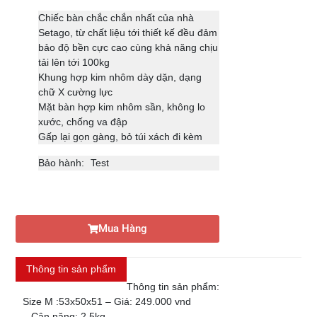
Chiếc bàn chắc chắn nhất của nhà
Setago, từ chất liệu tới thiết kế đều đảm
bảo độ bền cực cao cùng khả năng chịu
tải lên tới 100kg
Khung hợp kim nhôm dày dặn, dạng
chữ X cường lực
Mặt bàn hợp kim nhôm sần, không lo
xước, chống va đập
Gấp lại gọn gàng, bỏ túi xách đi kèm
Bảo hành:
Test
Mua Hàng
Thông tin sản phẩm
Thông tin sản phẩm:
Size M :53x50x51 – Giá: 249.000 vnd
– Cân nặng: 2,5kg