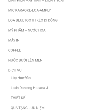
LINH KIỆN MÁY TÍNH – ĐIỆN THOẠI
MIC KARAOKE-LOA-AMPLY
LOA BLUETOOTH KÉO DI ĐỘNG
MỸ PHẨM – NƯỚC HOA
MÁY IN
COFFEE
NƯỚC BƯỞI LÊN MEN
DỊCH VỤ
Lớp Học Đàn
Latin Dancing Hosana J
THIẾT KẾ
QÙA TẶNG LƯU NIỆM