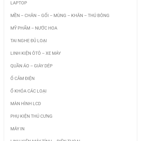
LAPTOP
MỀN – CHĂN – GỐI – MÙNG – KHĂN – THÚ BÔNG
MỸ PHẨM – NƯỚC HOA
TAI NGHE ĐỦ LOẠI
LINH KIỆN ÔTÔ – XE MÁY
QUẦN ÁO – GIÀY DÉP
Ổ CẮM ĐIỆN
Ổ KHÓA CÁC LOẠI
MÀN HÌNH LCD
PHỤ KIỆN THÚ CƯNG
MÁY IN