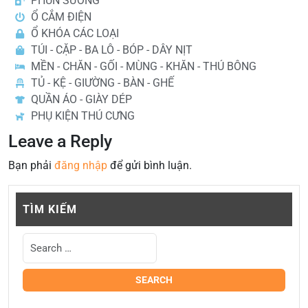
PHUN SƯƠNG
Ổ CẮM ĐIỆN
Ổ KHÓA CÁC LOẠI
TÚI - CẶP - BA LÔ - BÓP - DÂY NỊT
MỀN - CHĂN - GỐI - MÙNG - KHĂN - THÚ BÔNG
TỦ - KỆ - GIƯỜNG - BÀN - GHẾ
QUẦN ÁO - GIÀY DÉP
PHỤ KIỆN THÚ CƯNG
Leave a Reply
Bạn phải
đăng nhập
để gửi bình luận.
TÌM KIẾM