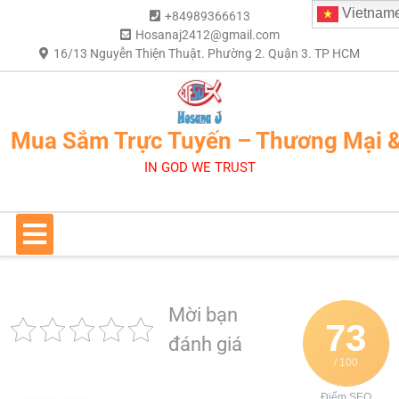
Vietnam
+84989366613
Hosanaj2412@gmail.com
16/13 Nguyễn Thiện Thuật. Phường 2. Quận 3. TP HCM
Mua Sắm Trực Tuyến – Thương Mại 
IN GOD WE TRUST
Mời bạn
73
đánh giá
/ 100
Điểm SEO