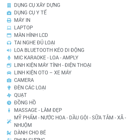
DỤNG CỤ XÂY DỰNG
DỤNG CỤ Y TẾ
MÁY IN
LAPTOP
MÀN HÌNH LCD
TAI NGHE ĐỦ LOẠI
LOA BLUETOOTH KÉO DI ĐỘNG
MIC KARAOKE - LOA - AMPLY
LINH KIỆN MÁY TÍNH - ĐIỆN THOẠI
LINH KIỆN OTO – XE MÁY
CAMERA
ĐÈN CÁC LOẠI
QUẠT
ĐỒNG HỒ
MASSAGE - LÀM ĐẸP
MỸ PHẨM - NƯỚC HOA - DẦU GỘI - SỮA TẮM - XÃ -
NHUỘM
DÀNH CHO BÉ