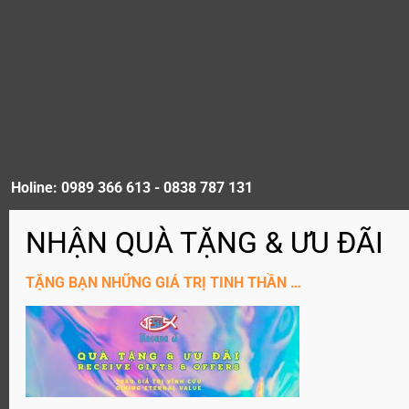
Holine: 0989 366 613 - 0838 787 131
ĐĂNG KÝ KÊNH YouTube
TẶNG BẠN NHỮNG GIÁ TRỊ TINH THẦN …