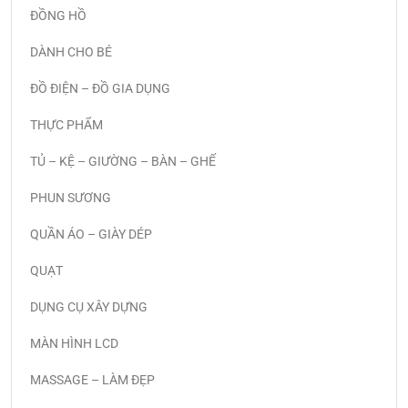
ĐỒNG HỒ
DÀNH CHO BÉ
ĐỒ ĐIỆN – ĐỒ GIA DỤNG
THỰC PHẨM
TỦ – KỆ – GIƯỜNG – BÀN – GHẾ
PHUN SƯƠNG
QUẦN ÁO – GIÀY DÉP
QUẠT
DỤNG CỤ XÂY DỰNG
MÀN HÌNH LCD
MASSAGE – LÀM ĐẸP