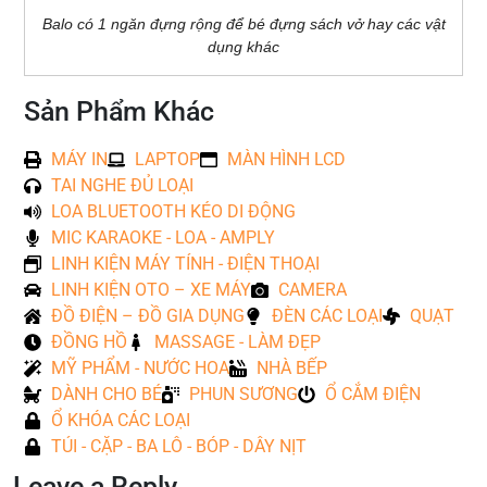
Balo có 1 ngăn đựng rộng để bé đựng sách vở hay các vật
dụng khác
Sản Phẩm Khác
MÁY IN
LAPTOP
MÀN HÌNH LCD
TAI NGHE ĐỦ LOẠI
LOA BLUETOOTH KÉO DI ĐỘNG
MIC KARAOKE - LOA - AMPLY
LINH KIỆN MÁY TÍNH - ĐIỆN THOẠI
LINH KIỆN OTO – XE MÁY
CAMERA
ĐỒ ĐIỆN – ĐỒ GIA DỤNG
ĐÈN CÁC LOẠI
QUẠT
ĐỒNG HỒ
MASSAGE - LÀM ĐẸP
MỸ PHẨM - NƯỚC HOA
NHÀ BẾP
DÀNH CHO BÉ
PHUN SƯƠNG
Ổ CẮM ĐIỆN
Ổ KHÓA CÁC LOẠI
TÚI - CẶP - BA LÔ - BÓP - DÂY NỊT
Leave a Reply