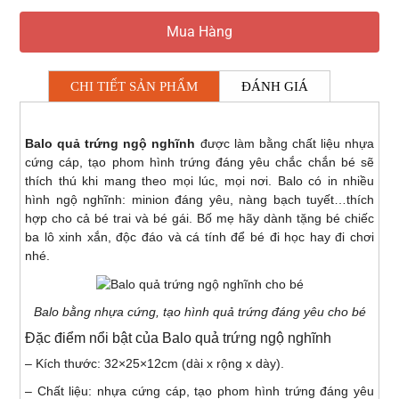
Mua Hàng
CHI TIẾT SẢN PHẨM
ĐÁNH GIÁ
Balo quả trứng ngộ nghĩnh
được làm bằng chất liệu nhựa
cứng cáp, tạo phom hình trứng đáng yêu chắc chắn bé sẽ
thích thú khi mang theo mọi lúc, mọi nơi. Balo có in nhiều
hình ngộ nghĩnh: minion đáng yêu, nàng bạch tuyết…thích
hợp cho cả bé trai và bé gái. Bố mẹ hãy dành tặng bé chiếc
ba lô xinh xắn, độc đáo và cá tính để bé đi học hay đi chơi
nhé.
Balo bằng nhựa cứng, tạo hình quả trứng đáng yêu cho bé
Đặc điểm nổi bật của Balo quả trứng ngộ nghĩnh
– Kích thước: 32×25×12cm (dài x rộng x dày).
– Chất liệu: nhựa cứng cáp, tạo phom hình trứng đáng yêu