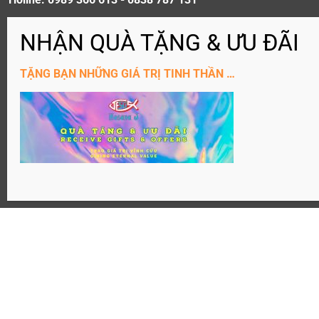
ĐĂNG KÝ KÊNH YouTube
TẶNG BẠN NHỮNG GIÁ TRỊ TINH THẦN …
Website: Hosanaj.com thuộc bản quyền Joseph Tôn