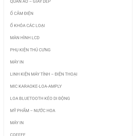
QUẦN ÁO – GIÀY DÉP
Ổ CẮM ĐIỆN
Ổ KHÓA CÁC LOẠI
MÀN HÌNH LCD
PHỤ KIỆN THÚ CƯNG
MÁY IN
LINH KIỆN MÁY TÍNH – ĐIỆN THOẠI
MIC KARAOKE-LOA-AMPLY
LOA BLUETOOTH KÉO DI ĐỘNG
MỸ PHẨM – NƯỚC HOA
MÁY IN
COFFEE