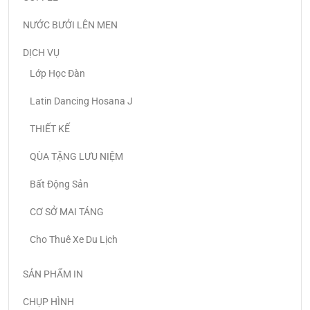
NƯỚC BƯỞI LÊN MEN
DỊCH VỤ
Lớp Học Đàn
Latin Dancing Hosana J
THIẾT KẾ
QÙA TẶNG LƯU NIỆM
Bất Động Sản
CƠ SỞ MAI TÁNG
Cho Thuê Xe Du Lịch
SẢN PHẨM IN
CHỤP HÌNH