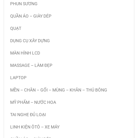
PHUN SƯƠNG
QUẦN ÁO – GIÀY DÉP
QUẠT
DỤNG CỤ XÂY DỰNG
MÀN HÌNH LCD
MASSAGE – LÀM ĐẸP
LAPTOP
MỀN – CHĂN – GỐI – MÙNG – KHĂN – THÚ BÔNG
MỸ PHẨM – NƯỚC HOA
TAI NGHE ĐỦ LOẠI
LINH KIỆN ÔTÔ – XE MÁY