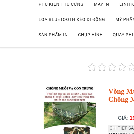
PHỤ KIỆN THÚ CƯNG
MÁY IN
LINH K
LOA BLUETOOTH KÉO DI ĐỘNG
MỸ PHẨ
SẢN PHẨM IN
CHỤP HÌNH
QUAY PH
Võng M
Chống 
1
GIÁ:
CHI TIẾT S