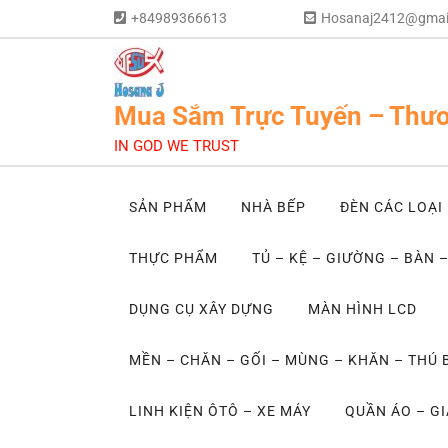
+84989366613
Hosanaj2412@gmai
Mua Sắm Trực Tuyến – Thươ
IN GOD WE TRUST
SẢN PHẨM
NHÀ BẾP
ĐÈN CÁC LOẠI
THỰC PHẨM
TỦ – KỆ – GIƯỜNG – BÀN 
DỤNG CỤ XÂY DỰNG
MÀN HÌNH LCD
MỀN – CHĂN – GỐI – MÙNG – KHĂN – THÚ
LINH KIỆN ÔTÔ – XE MÁY
QUẦN ÁO – GI