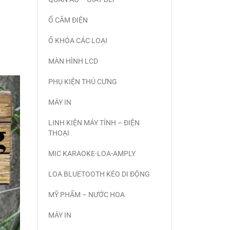
Ổ CẮM ĐIỆN
Ổ KHÓA CÁC LOẠI
MÀN HÌNH LCD
PHỤ KIỆN THÚ CƯNG
MÁY IN
LINH KIỆN MÁY TÍNH – ĐIỆN
THOẠI
MIC KARAOKE-LOA-AMPLY
LOA BLUETOOTH KÉO DI ĐỘNG
MỸ PHẨM – NƯỚC HOA
MÁY IN