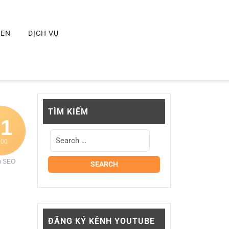
MEN
DỊCH VỤ
TÌM KIẾM
71
100
m SEO
ĐĂNG KÝ KÊNH YOUTUBE