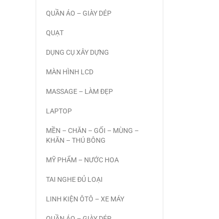
QUẦN ÁO – GIÀY DÉP
QUẠT
DỤNG CỤ XÂY DỰNG
MÀN HÌNH LCD
MASSAGE – LÀM ĐẸP
LAPTOP
MỀN – CHĂN – GỐI – MÙNG –
KHĂN – THÚ BÔNG
MỸ PHẨM – NƯỚC HOA
TAI NGHE ĐỦ LOẠI
LINH KIỆN ÔTÔ – XE MÁY
QUẦN ÁO – GIÀY DÉP