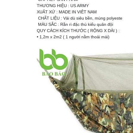
THƯƠNG HIỆU : US ARMY
XUẤT XỨ : MADE IN VIÊT NAM
CHẤT LIỆU : Vải dù siêu bền, mùng polyeste
MÀU SẮC : Rằn ri đặc thù kiểu quân đội
QUY CÁCH KÍCH THƯỚC ( RỘNG X DÀI ) :
• 1,2m x 2m2 ( 1 người nằm thoải mái)