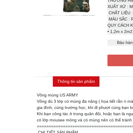
THƯƠNG HIỆ
XUẤT XỨ : M
CHẤT LIỆU : 
MÀU SẮC : Rằ
QUY CÁCH KÍ
• 1,2m x 2m2
Bảo hàn
Thông tin sản phẩm
Võng mùng US ARMY
Võng dù 3 lớp có mùng đa năng ( họa tiết rằn ri mà
gia đình, cùng trường học, khi đi phượt cùng bạn b
Khi bạn công tác ở trong quân đội, hoặc bạn là n
có lớp mousee mỏng và có mùng nên có thể tránh 
========================================
CHI TIẾT SẢN PHẨM