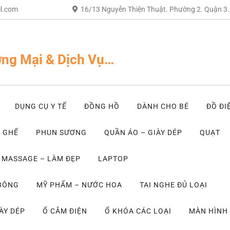
l.com
16/13 Nguyễn Thiện Thuật. Phường 2. Quận 3
ng Mại & Dịch Vụ…
DỤNG CỤ Y TẾ
ĐỒNG HỒ
DÀNH CHO BÉ
ĐỒ ĐI
– GHẾ
PHUN SƯƠNG
QUẦN ÁO – GIÀY DÉP
QUẠT
MASSAGE – LÀM ĐẸP
LAPTOP
 BÔNG
MỸ PHẨM – NƯỚC HOA
TAI NGHE ĐỦ LOẠI
ÀY DÉP
Ổ CẮM ĐIỆN
Ổ KHÓA CÁC LOẠI
MÀN HÌNH