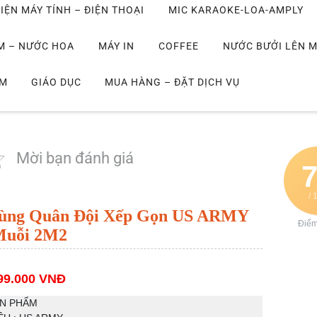
IỆN MÁY TÍNH – ĐIỆN THOẠI
MIC KARAOKE-LOA-AMPLY
M – NƯỚC HOA
MÁY IN
COFFEE
NƯỚC BƯỞI LÊN 
IM
GIÁO DỤC
MUA HÀNG – ĐẶT DỊCH VỤ
Mời bạn đánh giá
/ 
ùng Quân Đội Xếp Gọn US ARMY
Điể
Muỗi 2M2
99.000 VNĐ
ẢN PHẨM