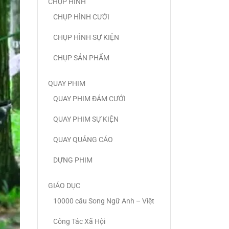
CHỤP HÌNH
CHỤP HÌNH CƯỚI
CHỤP HÌNH SỰ KIỆN
CHỤP SẢN PHẨM
QUAY PHIM
QUAY PHIM ĐÁM CƯỚI
QUAY PHIM SỰ KIỆN
QUAY QUẢNG CÁO
DỰNG PHIM
GIÁO DỤC
10000 câu Song Ngữ Anh – Việt
Công Tác Xã Hội