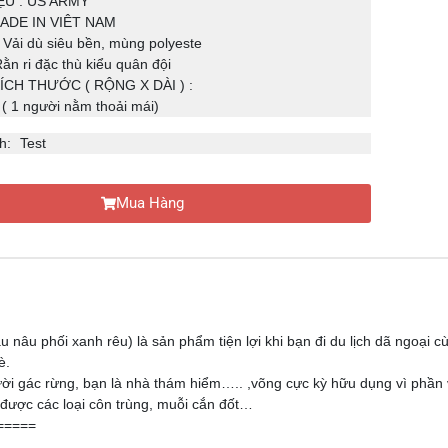
U : US ARMY
ADE IN VIÊT NAM
Vải dù siêu bền, mùng polyeste
n ri đặc thù kiểu quân đội
CH THƯỚC ( RỘNG X DÀI ) :
 ( 1 người nằm thoải mái)
h:
Test
Mua Hàng
u nâu phối xanh rêu) là sản phẩm tiện lợi khi bạn đi du lịch dã ngoại c
è.
gười gác rừng, bạn là nhà thám hiểm….. ,võng cực kỳ hữu dụng vì phần
được các loại côn trùng, muỗi cắn đốt…
=====