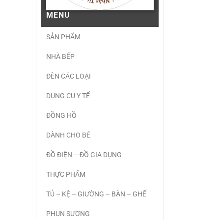
MENU
SẢN PHẨM
NHÀ BẾP
ĐÈN CÁC LOẠI
DỤNG CỤ Y TẾ
ĐỒNG HỒ
DÀNH CHO BÉ
ĐỒ ĐIỆN – ĐỒ GIA DỤNG
THỰC PHẨM
TỦ – KỆ – GIƯỜNG – BÀN – GHẾ
PHUN SƯƠNG