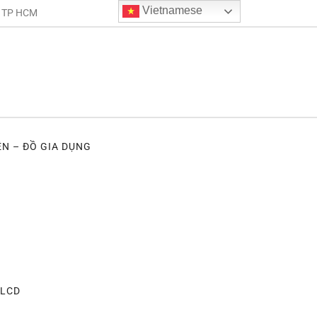
Vietnamese
. TP HCM
ỆN – ĐỒ GIA DỤNG
 LCD