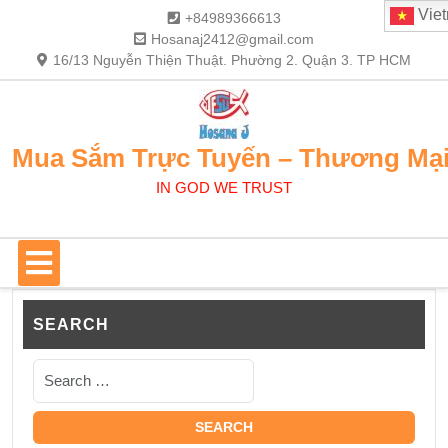
Skip
Vie
+84989366613
to
Hosanaj2412@gmail.com
content
16/13 Nguyễn Thiện Thuật. Phường 2. Quận 3. TP HCM
Mua Sắm Trực Tuyến – Thương Mạ
IN GOD WE TRUST
Open
Button
SEARCH