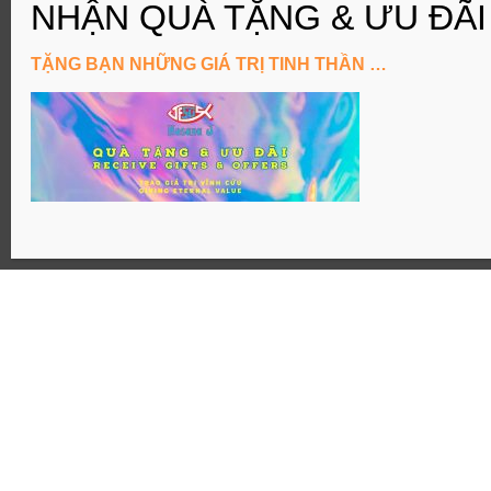
ĐĂNG KÝ KÊNH YouTube
TẶNG BẠN NHỮNG GIÁ TRỊ TINH THẦN …
Website: Hosanaj.com thuộc bản quyền Joseph Tôn