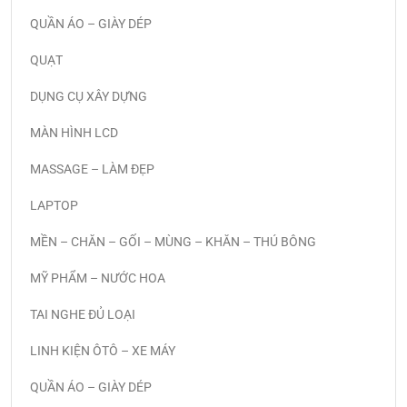
QUẦN ÁO – GIÀY DÉP
QUẠT
DỤNG CỤ XÂY DỰNG
MÀN HÌNH LCD
MASSAGE – LÀM ĐẸP
LAPTOP
MỀN – CHĂN – GỐI – MÙNG – KHĂN – THÚ BÔNG
MỸ PHẨM – NƯỚC HOA
TAI NGHE ĐỦ LOẠI
LINH KIỆN ÔTÔ – XE MÁY
QUẦN ÁO – GIÀY DÉP