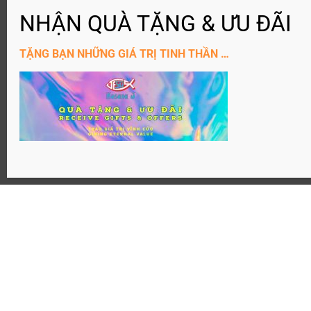
ĐĂNG KÝ KÊNH YouTube
TẶNG BẠN NHỮNG GIÁ TRỊ TINH THẦN …
Website: Hosanaj.com thuộc bản quyền Joseph Tôn