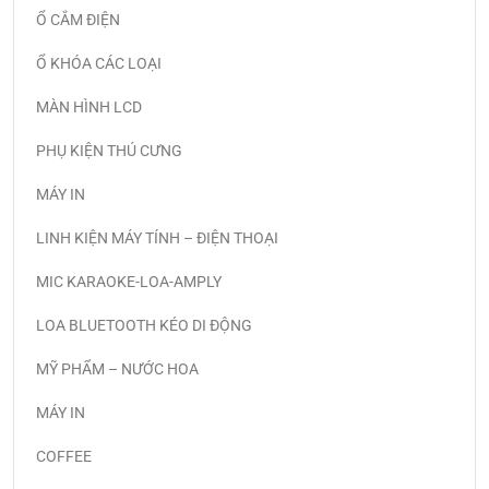
Ổ CẮM ĐIỆN
Ổ KHÓA CÁC LOẠI
MÀN HÌNH LCD
PHỤ KIỆN THÚ CƯNG
MÁY IN
LINH KIỆN MÁY TÍNH – ĐIỆN THOẠI
MIC KARAOKE-LOA-AMPLY
LOA BLUETOOTH KÉO DI ĐỘNG
MỸ PHẨM – NƯỚC HOA
MÁY IN
COFFEE