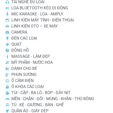
TAI NGHE ĐỦ LOẠI
LOA BLUETOOTH KÉO DI ĐỘNG
MIC KARAOKE - LOA - AMPLY
LINH KIỆN MÁY TÍNH - ĐIỆN THOẠI
LINH KIỆN OTO – XE MÁY
CAMERA
ĐÈN CÁC LOẠI
QUẠT
ĐỒNG HỒ
MASSAGE - LÀM ĐẸP
MỸ PHẨM - NƯỚC HOA
DÀNH CHO BÉ
PHUN SƯƠNG
Ổ CẮM ĐIỆN
Ổ KHÓA CÁC LOẠI
TÚI - CẶP - BA LÔ - BÓP - DÂY NỊT
MỀN - CHĂN - GỐI - MÙNG - KHĂN - THÚ BÔNG
TỦ - KỆ - GIƯỜNG - BÀN - GHẾ
QUẦN ÁO - GIÀY DÉP