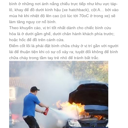
bình ở những nơi ánh nắng chiếu trực tiếp như khu vực táp-
lô, khay để đồ dưới kính hậu (xe hatchback), cột A… bởi vào
mùa hè khi nhiệt độ lên cao (có lúc tới 70oC ở trong xe) sẽ
làm tăng nguy cơ nổ bình.
Theo khuyến cáo, vị trí tốt nhất dành cho chiếc bình cứu
hỏa là ở dưới gầm ghế, dưới chân hành khách phía trước;
hoặc hốc để đồ trên cánh cửa.
Điểm cốt lõi là phải đặt bình chữa cháy ở vị trí gần với người
lái để thuận tiện khi có sự cố xảy ra; tuyệt đối không để bình
chữa cháy trong tầm tay trẻ nhỏ để tránh bất trắc.