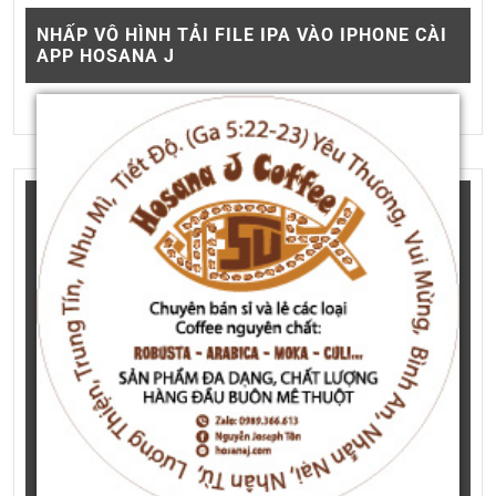
NHẤP VÔ HÌNH TẢI FILE IPA VÀO IPHONE CÀI
APP HOSANA J