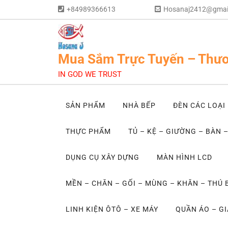
+84989366613
Hosanaj2412@gmai
Mua Sắm Trực Tuyến – Thươ
IN GOD WE TRUST
SẢN PHẨM
NHÀ BẾP
ĐÈN CÁC LOẠI
THỰC PHẨM
TỦ – KỆ – GIƯỜNG – BÀN 
DỤNG CỤ XÂY DỰNG
MÀN HÌNH LCD
MỀN – CHĂN – GỐI – MÙNG – KHĂN – THÚ
LINH KIỆN ÔTÔ – XE MÁY
QUẦN ÁO – GI