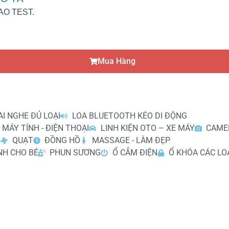
AO TEST.
Mua Hàng
AI NGHE ĐỦ LOẠI
LOA BLUETOOTH KÉO DI ĐỘNG
 MÁY TÍNH - ĐIỆN THOẠI
LINH KIỆN OTO – XE MÁY
CAME
I
QUẠT
ĐỒNG HỒ
MASSAGE - LÀM ĐẸP
NH CHO BÉ
PHUN SƯƠNG
Ổ CẮM ĐIỆN
Ổ KHÓA CÁC LO