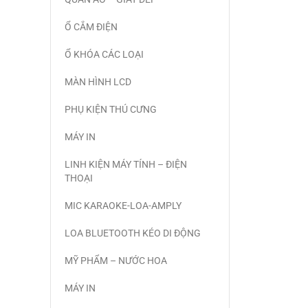
Ổ CẮM ĐIỆN
Ổ KHÓA CÁC LOẠI
MÀN HÌNH LCD
PHỤ KIỆN THÚ CƯNG
MÁY IN
LINH KIỆN MÁY TÍNH – ĐIỆN
THOẠI
MIC KARAOKE-LOA-AMPLY
LOA BLUETOOTH KÉO DI ĐỘNG
MỸ PHẨM – NƯỚC HOA
MÁY IN