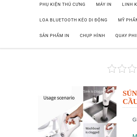
PHỤ KIỆN THÚ CƯNG
MÁY IN
LINH K
LOA BLUETOOTH KÉO DI ĐỘNG
MỸ PHẨ
SẢN PHẨM IN
CHỤP HÌNH
QUAY PH
SÚN
CẦU
G
M