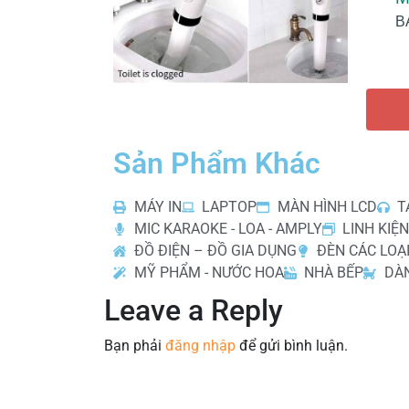
B
Sản Phẩm Khác
MÁY IN
LAPTOP
MÀN HÌNH LCD
T
MIC KARAOKE - LOA - AMPLY
LINH KIỆN
ĐỒ ĐIỆN – ĐỒ GIA DỤNG
ĐÈN CÁC LOẠ
MỸ PHẨM - NƯỚC HOA
NHÀ BẾP
DÀ
Leave a Reply
Bạn phải
đăng nhập
để gửi bình luận.