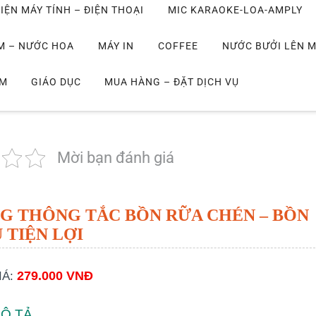
IỆN MÁY TÍNH – ĐIỆN THOẠI
MIC KARAOKE-LOA-AMPLY
M – NƯỚC HOA
MÁY IN
COFFEE
NƯỚC BƯỞI LÊN 
IM
GIÁO DỤC
MUA HÀNG – ĐẶT DỊCH VỤ
Mời bạn đánh giá
G THÔNG TẮC BỒN RỮA CHÉN – BỒN
 TIỆN LỢI
279.000 VNĐ
IÁ:
Ô TẢ