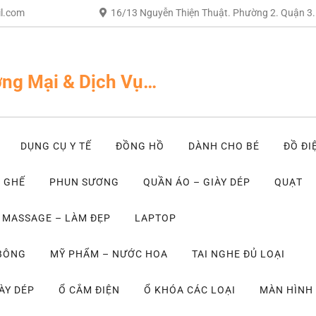
l.com
16/13 Nguyễn Thiện Thuật. Phường 2. Quận 3
ng Mại & Dịch Vụ…
DỤNG CỤ Y TẾ
ĐỒNG HỒ
DÀNH CHO BÉ
ĐỒ ĐI
– GHẾ
PHUN SƯƠNG
QUẦN ÁO – GIÀY DÉP
QUẠT
MASSAGE – LÀM ĐẸP
LAPTOP
 BÔNG
MỸ PHẨM – NƯỚC HOA
TAI NGHE ĐỦ LOẠI
ÀY DÉP
Ổ CẮM ĐIỆN
Ổ KHÓA CÁC LOẠI
MÀN HÌNH