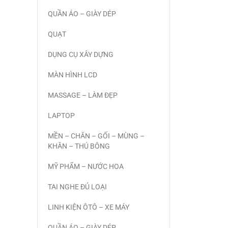
QUẦN ÁO – GIÀY DÉP
QUẠT
DỤNG CỤ XÂY DỰNG
MÀN HÌNH LCD
MASSAGE – LÀM ĐẸP
LAPTOP
MỀN – CHĂN – GỐI – MÙNG –
KHĂN – THÚ BÔNG
MỸ PHẨM – NƯỚC HOA
TAI NGHE ĐỦ LOẠI
LINH KIỆN ÔTÔ – XE MÁY
QUẦN ÁO – GIÀY DÉP