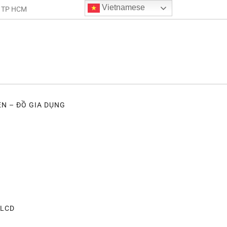
Vietnamese
. TP HCM
ỆN – ĐỒ GIA DỤNG
 LCD