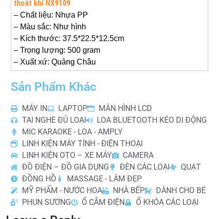
thoát khí NX9109
– Chất liệu: Nhựa PP
– Màu sắc: Như hình
– Kích thước:
37.5*22.5*12.5cm
– Trọng lượng: 500 gram
– Xuất xứ: Quảng Châu
Sản Phẩm Khác
MÁY IN
LAPTOP
MÀN HÌNH LCD
TAI NGHE ĐỦ LOẠI
LOA BLUETOOTH KÉO DI ĐỘNG
MIC KARAOKE - LOA - AMPLY
LINH KIỆN MÁY TÍNH - ĐIỆN THOẠI
LINH KIỆN OTO – XE MÁY
CAMERA
ĐỒ ĐIỆN – ĐỒ GIA DỤNG
ĐÈN CÁC LOẠI
QUẠT
ĐỒNG HỒ
MASSAGE - LÀM ĐẸP
MỸ PHẨM - NƯỚC HOA
NHÀ BẾP
DÀNH CHO BÉ
PHUN SƯƠNG
Ổ CẮM ĐIỆN
Ổ KHÓA CÁC LOẠI