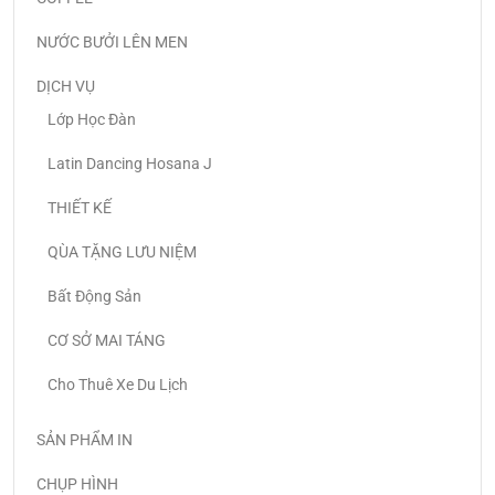
NƯỚC BƯỞI LÊN MEN
DỊCH VỤ
Lớp Học Đàn
Latin Dancing Hosana J
THIẾT KẾ
QÙA TẶNG LƯU NIỆM
Bất Động Sản
CƠ SỞ MAI TÁNG
Cho Thuê Xe Du Lịch
SẢN PHẨM IN
CHỤP HÌNH