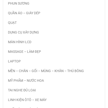
PHUN SƯƠNG
QUẦN ÁO – GIÀY DÉP
QUẠT
DỤNG CỤ XÂY DỰNG
MÀN HÌNH LCD
MASSAGE – LÀM ĐẸP
LAPTOP
MỀN – CHĂN – GỐI – MÙNG – KHĂN – THÚ BÔNG
MỸ PHẨM – NƯỚC HOA
TAI NGHE ĐỦ LOẠI
LINH KIỆN ÔTÔ – XE MÁY