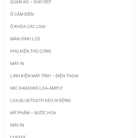
QUẦN ÁO – GIÀY DÉP
Ổ CẮM ĐIỆN
Ổ KHÓA CÁC LOẠI
MÀN HÌNH LCD
PHỤ KIỆN THÚ CƯNG
MÁY IN
LINH KIỆN MÁY TÍNH – ĐIỆN THOẠI
MIC KARAOKE-LOA-AMPLY
LOA BLUETOOTH KÉO DI ĐỘNG
MỸ PHẨM – NƯỚC HOA
MÁY IN
COFFEE