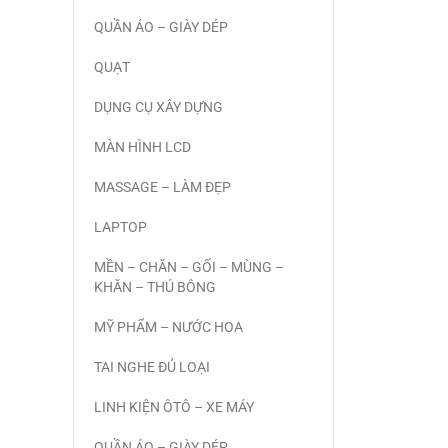
QUẦN ÁO – GIÀY DÉP
QUẠT
DỤNG CỤ XÂY DỰNG
MÀN HÌNH LCD
MASSAGE – LÀM ĐẸP
LAPTOP
MỀN – CHĂN – GỐI – MÙNG –
KHĂN – THÚ BÔNG
MỸ PHẨM – NƯỚC HOA
TAI NGHE ĐỦ LOẠI
LINH KIỆN ÔTÔ – XE MÁY
QUẦN ÁO – GIÀY DÉP