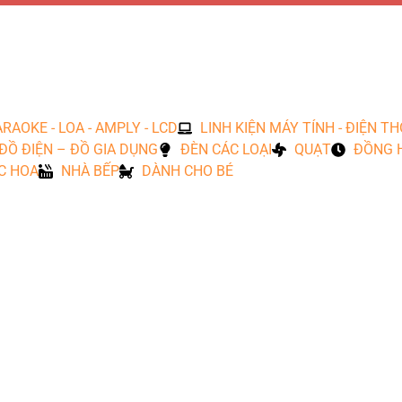
RAOKE - LOA - AMPLY - LCD
LINH KIỆN MÁY TÍNH - ĐIỆN TH
ĐỒ ĐIỆN – ĐỒ GIA DỤNG
ĐÈN CÁC LOẠI
QUẠT
ĐỒNG 
C HOA
NHÀ BẾP
DÀNH CHO BÉ