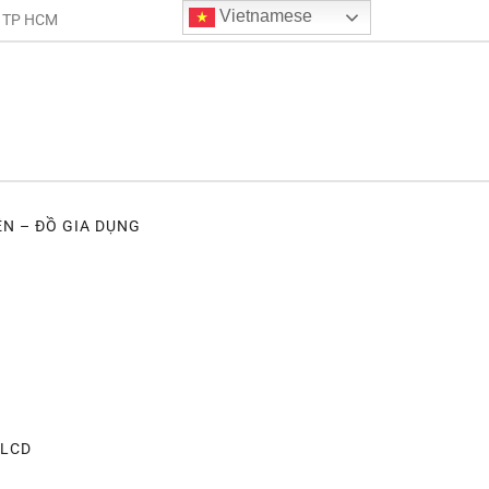
Vietnamese
. TP HCM
ỆN – ĐỒ GIA DỤNG
 LCD