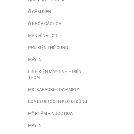
Ổ CẮM ĐIỆN
Ổ KHÓA CÁC LOẠI
MÀN HÌNH LCD
PHỤ KIỆN THÚ CƯNG
MÁY IN
LINH KIỆN MÁY TÍNH – ĐIỆN
THOẠI
MIC KARAOKE-LOA-AMPLY
LOA BLUETOOTH KÉO DI ĐỘNG
MỸ PHẨM – NƯỚC HOA
MÁY IN