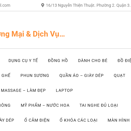
l.com
16/13 Nguyễn Thiện Thuật. Phường 2. Quận 3
ng Mại & Dịch Vụ…
DỤNG CỤ Y TẾ
ĐỒNG HỒ
DÀNH CHO BÉ
ĐỒ ĐI
– GHẾ
PHUN SƯƠNG
QUẦN ÁO – GIÀY DÉP
QUẠT
MASSAGE – LÀM ĐẸP
LAPTOP
 BÔNG
MỸ PHẨM – NƯỚC HOA
TAI NGHE ĐỦ LOẠI
ÀY DÉP
Ổ CẮM ĐIỆN
Ổ KHÓA CÁC LOẠI
MÀN HÌNH