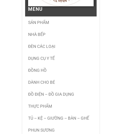
MENU
SẢN PHẨM
NHÀ BẾP
ĐÈN CÁC LOẠI
DỤNG CỤ Y TẾ
ĐỒNG HỒ
DÀNH CHO BÉ
ĐỒ ĐIỆN – ĐỒ GIA DỤNG
THỰC PHẨM
TỦ – KỆ – GIƯỜNG – BÀN – GHẾ
PHUN SƯƠNG