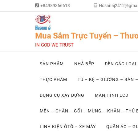
+84989366613
Hosanaj2412@gmai
Mua Sắm Trực Tuyến – Thươ
IN GOD WE TRUST
SẢN PHẨM
NHÀ BẾP
ĐÈN CÁC LOẠI
THỰC PHẨM
TỦ – KỆ – GIƯỜNG – BÀN 
DỤNG CỤ XÂY DỰNG
MÀN HÌNH LCD
MỀN – CHĂN – GỐI – MÙNG – KHĂN – THÚ
LINH KIỆN ÔTÔ – XE MÁY
QUẦN ÁO – GI