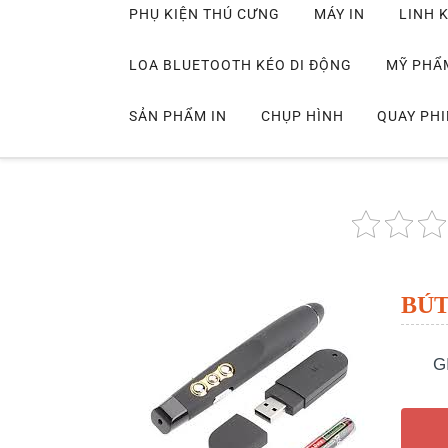
PHỤ KIỆN THÚ CƯNG
MÁY IN
LINH K
LOA BLUETOOTH KÉO DI ĐỘNG
MỸ PHẨ
SẢN PHẨM IN
CHỤP HÌNH
QUAY PH
BÚT
G