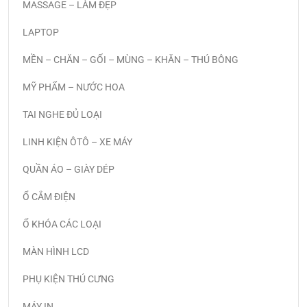
MASSAGE – LÀM ĐẸP
LAPTOP
MỀN – CHĂN – GỐI – MÙNG – KHĂN – THÚ BÔNG
MỸ PHẨM – NƯỚC HOA
TAI NGHE ĐỦ LOẠI
LINH KIỆN ÔTÔ – XE MÁY
QUẦN ÁO – GIÀY DÉP
Ổ CẮM ĐIỆN
Ổ KHÓA CÁC LOẠI
MÀN HÌNH LCD
PHỤ KIỆN THÚ CƯNG
MÁY IN