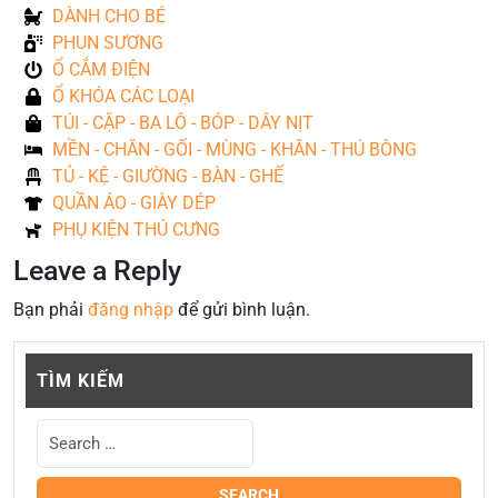
DÀNH CHO BÉ
PHUN SƯƠNG
Ổ CẮM ĐIỆN
Ổ KHÓA CÁC LOẠI
TÚI - CẶP - BA LÔ - BÓP - DÂY NỊT
MỀN - CHĂN - GỐI - MÙNG - KHĂN - THÚ BÔNG
TỦ - KỆ - GIƯỜNG - BÀN - GHẾ
QUẦN ÁO - GIÀY DÉP
PHỤ KIỆN THÚ CƯNG
Leave a Reply
Bạn phải
đăng nhập
để gửi bình luận.
TÌM KIẾM