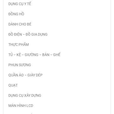
DỤNG CỤ Y TẾ
ĐỒNG HỒ
DÀNH CHO BÉ
ĐỒ ĐIỆN – ĐỒ GIA DỤNG
THỰC PHẨM
TỦ – KỆ – GIƯỜNG – BÀN – GHẾ
PHUN SƯƠNG
QUẦN ÁO – GIÀY DÉP
QUẠT
DỤNG CỤ XÂY DỰNG
MÀN HÌNH LCD