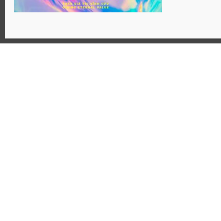
Website: Hosanaj.com thuộc bản quyền Joseph Tôn