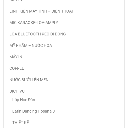
LINH KIỆN MÁY TÍNH – ĐIỆN THOẠI
MIC KARAOKE-LOA-AMPLY
LOA BLUETOOTH KÉO DI ĐỘNG
MỸ PHẨM – NƯỚC HOA
MÁY IN
COFFEE
NƯỚC BƯỞI LÊN MEN
DỊCH VỤ
Lớp Học Đàn
Latin Dancing Hosana J
THIẾT KẾ