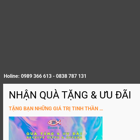
Holine: 0989 366 613 - 0838 787 131
ĐĂNG KÝ KÊNH YouTube
TẶNG BẠN NHỮNG GIÁ TRỊ TINH THẦN …