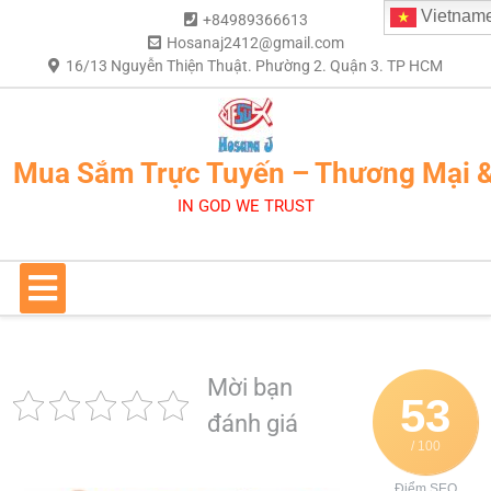
Vietnam
+84989366613
Hosanaj2412@gmail.com
16/13 Nguyễn Thiện Thuật. Phường 2. Quận 3. TP HCM
Mua Sắm Trực Tuyến – Thương Mại 
IN GOD WE TRUST
Mời bạn
53
đánh giá
/ 100
Điểm SEO