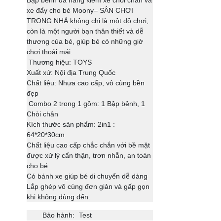
Bập bênh đa năng kiêm xe chòi chân và
xe đẩy cho bé Moony– SÂN CHƠI
TRONG NHÀ không chỉ là một đồ chơi,
còn là một người bạn thân thiết và dễ
thương của bé, giúp bé có những giờ
chơi thoải mái.
Thương hiệu: TOYS
Xuất xứ: Nội địa Trung Quốc
Chất liệu: Nhựa cao cấp, vô cùng bền
đẹp
Combo 2 trong 1 gồm: 1 Bập bênh, 1
Chòi chân
Kích thước sản phẩm: 2in1 :
64*20*30cm
Chất liệu cao cấp chắc chắn với bề mặt
được xử lý cẩn thận, trơn nhẵn, an toàn
cho bé
Có bánh xe giúp bé di chuyển dễ dàng
Lắp ghép vô cùng đơn giản và gấp gọn
khi không dùng đến.
Bảo hành:
Test