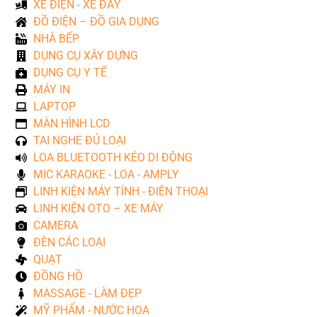
XE ĐIỆN - XE ĐẨY
ĐỒ ĐIỆN – ĐỒ GIA DỤNG
NHÀ BẾP
DỤNG CỤ XÂY DỰNG
DỤNG CỤ Y TẾ
MÁY IN
LAPTOP
MÀN HÌNH LCD
TAI NGHE ĐỦ LOẠI
LOA BLUETOOTH KÉO DI ĐỘNG
MIC KARAOKE - LOA - AMPLY
LINH KIỆN MÁY TÍNH - ĐIỆN THOẠI
LINH KIỆN OTO – XE MÁY
CAMERA
ĐÈN CÁC LOẠI
QUẠT
ĐỒNG HỒ
MASSAGE - LÀM ĐẸP
MỸ PHẨM - NƯỚC HOA