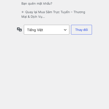
Bạn quên mật khẩu?
← Quay lại Mua Sắm Trực Tuyến – Thương
Mại & Dịch Vụ…
Ngôn
ngữ