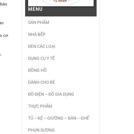
 bảo
MENU
SẢN PHẨM
àn
NHÀ BẾP
ho cơ
ĐÈN CÁC LOẠI
.
DỤNG CỤ Y TẾ
ĐỒNG HỒ
DÀNH CHO BÉ
ĐỒ ĐIỆN – ĐỒ GIA DỤNG
THỰC PHẨM
TỦ – KỆ – GIƯỜNG – BÀN – GHẾ
PHUN SƯƠNG