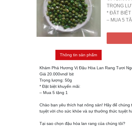
TRỌNG LƯ
* ĐẶT BIỆ
– MUA 5 T
Thông tin sản phẩm
Khám Phá Hương Vị Đậu Hòa Lan Rang Tươi Ng
Giá 20.000vnd/ bịt
Trọng lượng: 50g
* Đặt biệt khuyến mãi:
– Mua 5 tặng 1
Chào bạn yêu thích hạt nông sản! Hãy để chúng t
tuyệt vời cho sức khỏe và sự thưởng thức tuyệt h
Tại sao chọn đậu hòa lan rang của chúng tôi?