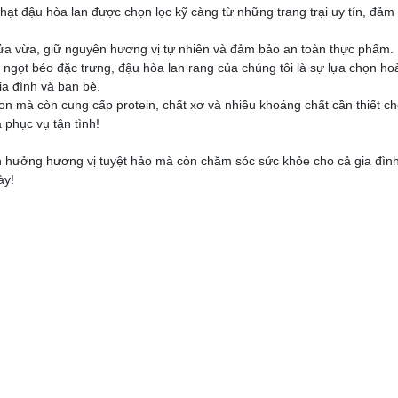
hạt đậu hòa lan được chọn lọc kỹ càng từ những trang trại uy tín, đảm
lửa vừa, giữ nguyên hương vị tự nhiên và đảm bảo an toàn thực phẩm.
 ngọt béo đặc trưng, đậu hòa lan rang của chúng tôi là sự lựa chọn ho
ia đình và bạn bè.
on mà còn cung cấp protein, chất xơ và nhiều khoáng chất cần thiết c
 phục vụ tận tình!
n hưởng hương vị tuyệt hảo mà còn chăm sóc sức khỏe cho cả gia đình
ày!