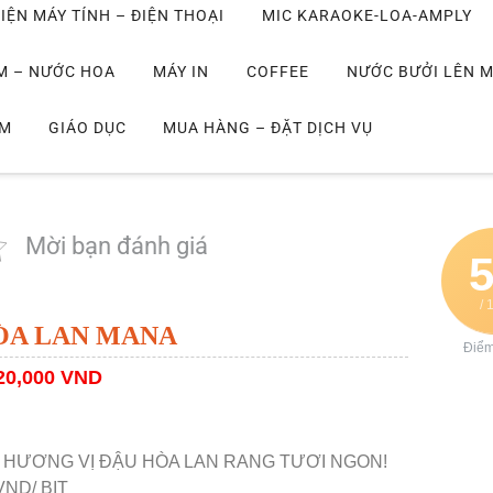
IỆN MÁY TÍNH – ĐIỆN THOẠI
MIC KARAOKE-LOA-AMPLY
M – NƯỚC HOA
MÁY IN
COFFEE
NƯỚC BƯỞI LÊN 
IM
GIÁO DỤC
MUA HÀNG – ĐẶT DỊCH VỤ
Mời bạn đánh giá
/ 
ÒA LAN MANA
Điể
20,000 VND
 HƯƠNG VỊ ĐẬU HÒA LAN RANG TƯƠI NGON!
VND/ BỊT