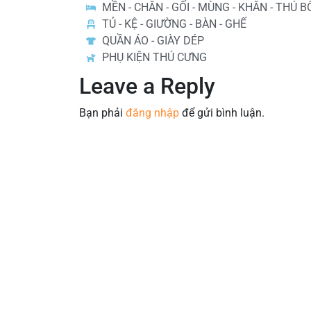
MỀN - CHĂN - GỐI - MÙNG - KHĂN - THÚ 
TỦ - KỆ - GIƯỜNG - BÀN - GHẾ
QUẦN ÁO - GIÀY DÉP
PHỤ KIỆN THÚ CƯNG
Leave a Reply
Bạn phải
đăng nhập
để gửi bình luận.