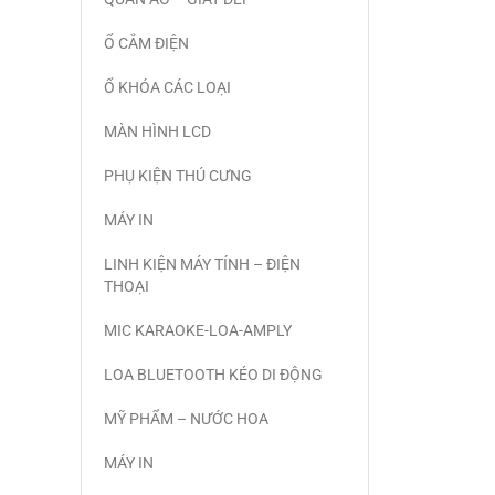
Ổ CẮM ĐIỆN
Ổ KHÓA CÁC LOẠI
MÀN HÌNH LCD
PHỤ KIỆN THÚ CƯNG
MÁY IN
LINH KIỆN MÁY TÍNH – ĐIỆN
THOẠI
MIC KARAOKE-LOA-AMPLY
LOA BLUETOOTH KÉO DI ĐỘNG
MỸ PHẨM – NƯỚC HOA
MÁY IN