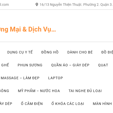
l.com
16/13 Nguyễn Thiện Thuật. Phường 2. Quận 3
ng Mại & Dịch Vụ…
DỤNG CỤ Y TẾ
ĐỒNG HỒ
DÀNH CHO BÉ
ĐỒ ĐI
– GHẾ
PHUN SƯƠNG
QUẦN ÁO – GIÀY DÉP
QUẠT
MASSAGE – LÀM ĐẸP
LAPTOP
 BÔNG
MỸ PHẨM – NƯỚC HOA
TAI NGHE ĐỦ LOẠI
ÀY DÉP
Ổ CẮM ĐIỆN
Ổ KHÓA CÁC LOẠI
MÀN HÌNH