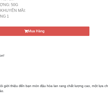
ỢNG: 50G
T KHUYẾN MÃI:
ẶNG 1
Mua Hàng
on!
ôi giới thiệu đến bạn món đậu hòa lan rang chất lượng cao, một lựa c
ảo.