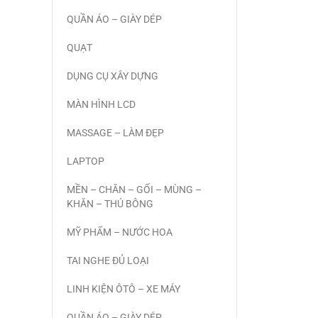
QUẦN ÁO – GIÀY DÉP
QUẠT
DỤNG CỤ XÂY DỰNG
MÀN HÌNH LCD
MASSAGE – LÀM ĐẸP
LAPTOP
MỀN – CHĂN – GỐI – MÙNG –
KHĂN – THÚ BÔNG
MỸ PHẨM – NƯỚC HOA
TAI NGHE ĐỦ LOẠI
LINH KIỆN ÔTÔ – XE MÁY
QUẦN ÁO – GIÀY DÉP