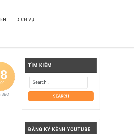
MEN
DỊCH VỤ
TÌM KIẾM
58
100
m SEO
ĐĂNG KÝ KÊNH YOUTUBE