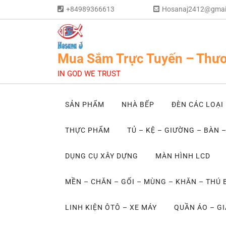
+84989366613
Hosanaj2412@gmai
Mua Sắm Trực Tuyến – Thươ
IN GOD WE TRUST
SẢN PHẨM
NHÀ BẾP
ĐÈN CÁC LOẠI
THỰC PHẨM
TỦ – KỆ – GIƯỜNG – BÀN 
DỤNG CỤ XÂY DỰNG
MÀN HÌNH LCD
MỀN – CHĂN – GỐI – MÙNG – KHĂN – THÚ
LINH KIỆN ÔTÔ – XE MÁY
QUẦN ÁO – GI