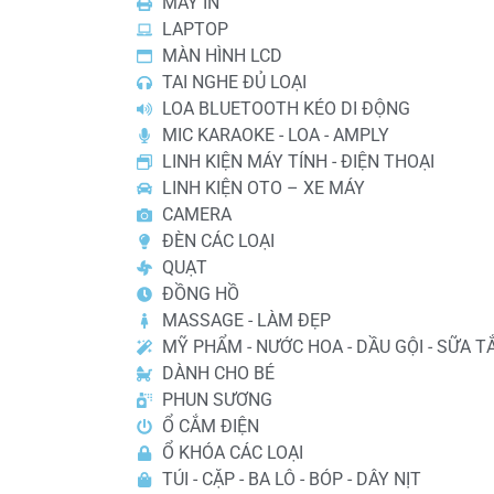
MÁY IN
LAPTOP
MÀN HÌNH LCD
TAI NGHE ĐỦ LOẠI
LOA BLUETOOTH KÉO DI ĐỘNG
MIC KARAOKE - LOA - AMPLY
LINH KIỆN MÁY TÍNH - ĐIỆN THOẠI
LINH KIỆN OTO – XE MÁY
CAMERA
ĐÈN CÁC LOẠI
QUẠT
ĐỒNG HỒ
MASSAGE - LÀM ĐẸP
MỸ PHẨM - NƯỚC HOA - DẦU GỘI - SỮA T
DÀNH CHO BÉ
PHUN SƯƠNG
Ổ CẮM ĐIỆN
Ổ KHÓA CÁC LOẠI
TÚI - CẶP - BA LÔ - BÓP - DÂY NỊT