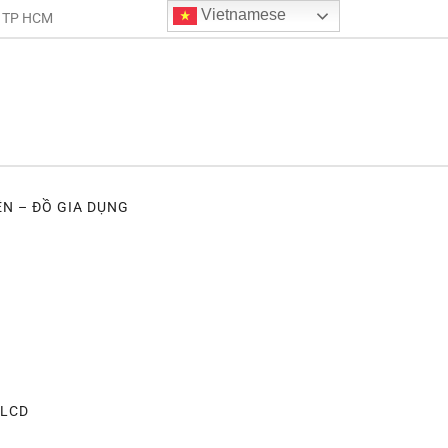
Vietnamese
. TP HCM
ỆN – ĐỒ GIA DỤNG
 LCD