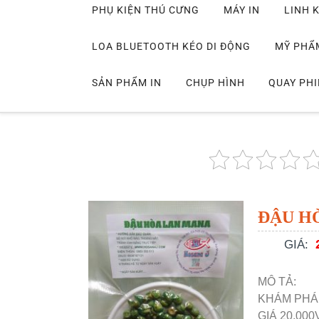
PHỤ KIỆN THÚ CƯNG
MÁY IN
LINH K
LOA BLUETOOTH KÉO DI ĐỘNG
MỸ PHẨ
SẢN PHẨM IN
CHỤP HÌNH
QUAY PH
ĐẬU H
GIÁ:
MÔ TẢ:
KHÁM PHÁ
GIÁ 20.000