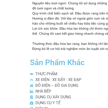
Nguyên liệu tươi ngon: Chúng tôi sử dụng những 
độ tươi ngon và chất lượng.
Quy trình chế biến sạch sẽ: Đậu được rang trên 
Hương vị đậm đà: Với lớp vỏ ngoài giòn rụm và vị
hảo cho những buổi xế chiều hay bữa tiệc cùng g
Lợi ích sức khỏe: Đậu hòa lan không chỉ thơm ng
thể. Chúng tôi cam kết giao hàng nhanh chóng và
Thưởng thức đậu hòa lan rang, bạn không chỉ tậ
Đừng bỏ lỡ cơ hội trải nghiệm món ăn tuyệt vời n
Sản Phẩm Khác
THỰC PHẨM
XE ĐIỆN - XE ĐẨY - XE ĐẠP
ĐỒ ĐIỆN – ĐỒ GIA DỤNG
NHÀ BẾP
DỤNG CỤ XÂY DỰNG
DỤNG CỤ Y TẾ